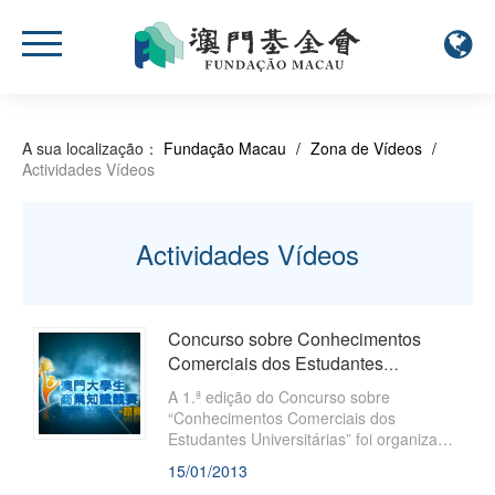
A sua localização：
Fundação Macau
/
Zona de Vídeos
/
Actividades Vídeos
Actividades Vídeos
Concurso sobre Conhecimentos
Comerciais dos Estudantes
Universitárias 2012 – Selecção,
A 1.ª edição do Concurso sobre
Sessão 3.ª e ...
“Conhecimentos Comerciais dos
Estudantes Universitárias” foi organizada
pela Fundação Macau, a União das
15/01/2013
Associações de Profissionais de