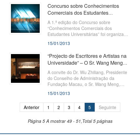
Contabilidade de Macau e a Teledifusão
Concurso sobre Conhecimentos
de Macau S.A., tendo como objectivo
Comerciais dos Estudantes
incentivar o interesse dos estudantes
Universitárias 2012 – Selecção,
universitários para a aprendizagem de
A 1.ª edição do Concurso sobre
conhecimentos no âmbito comercial
Sessão 1.ª e ...
“Conhecimentos Comerciais dos
Estudantes Universitárias” foi organizada
pela Fundação Macau, a União das
15/01/2013
Associações de Profissionais de
Contabilidade de Macau e a Teledifusão
“Projecto de Escritores e Artistas na
de Macau S.A., tendo como objectivo
Universidade” – O Sr. Wang Meng
incentivar o interesse dos estudantes
apresentou uma palestra intitu...
universitários para a aprendizagem de
A convite do Dr. Wu Zhiliang, Presidente
conhecimentos no âmbito comercial
do Conselho de Administração da
Fundação Macau, o Sr. Wang Meng,
antigo Ministro de Cultura e grande
15/01/2013
escritor, deslocou-se à Universidade de
Macau no dia 7 de Novembro de 2012,
Anterior
1
2
3
4
5
Seguinte
para presidir não só à Cerimónia de
Inauguração do “Projecto de Escritores e
Artistas na Universidade”
Página 5
A mostrar 49 - 51,Total 5 páginas