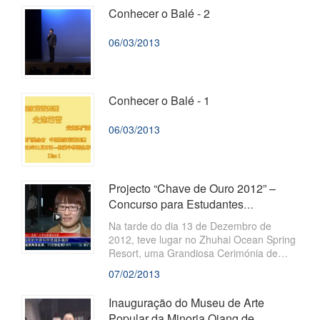
Mun, teve lugar no dia 14 de Abril de
Conhecer o Balé - 2
2013, às 12H30, no Salão de
Convenções do Centro de Ciência de
06/03/2013
Macau e estiveram presentes o
Presidente e o membro do Conselho de
Administração da Fundação Macau
Conhecer o Balé - 1
06/03/2013
Projecto “Chave de Ouro 2012” –
Concurso para Estudantes
Universitários de Obras Criativas
Na tarde do dia 13 de Dezembro de
com Novas...
2012, teve lugar no Zhuhai Ocean Spring
Resort, uma Grandiosa Cerimónia de
Atribuição de Prémios para o Projecto
07/02/2013
“Chave de Ouro 2012” – Concurso para
Estudantes Universitários de Obras
Inauguração do Museu de Arte
Criativas com Novas Mídias e Apoio aos
Popular da Minoria Qiang de