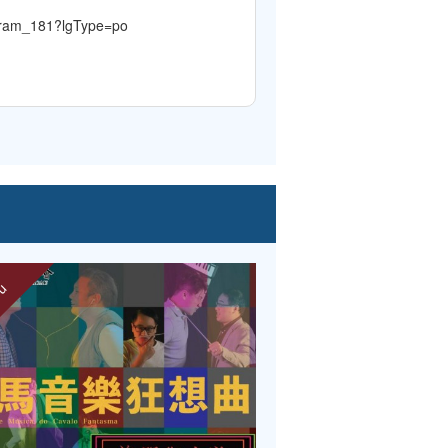
ogram_181?lgType=po
ou
expirou