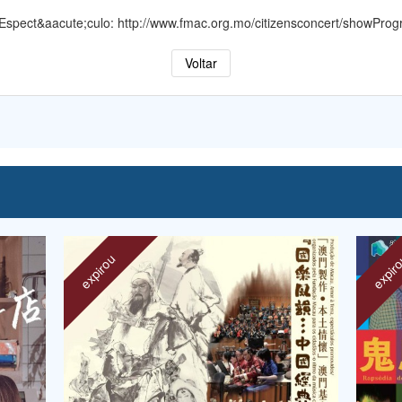
o Espect&aacute;culo: http://www.fmac.org.mo/citizensconcert/showPr
Voltar
expirou
expir