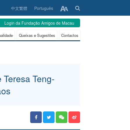
中文繁體
Português
Login da Fundação Amigos de Macau
ualidade
Queixas e Sugestões
Contactos
 Teresa Teng-
ãos