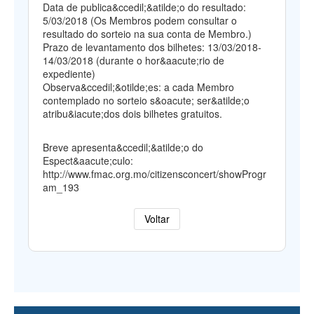
Data de publica&ccedil;&atilde;o do resultado:
5/03/2018 (Os Membros podem consultar o
resultado do sorteio na sua conta de Membro.)
Prazo de levantamento dos bilhetes: 13/03/2018-
14/03/2018 (durante o hor&aacute;rio de
expediente)
Observa&ccedil;&otilde;es: a cada Membro
contemplado no sorteio s&oacute; ser&atilde;o
atribu&iacute;dos dois bilhetes gratuitos.
Breve apresenta&ccedil;&atilde;o do
Espect&aacute;culo:
http://www.fmac.org.mo/citizensconcert/showProgr
am_193
Voltar