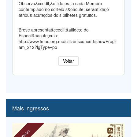
Observa&ccedil;&otilde;es: a cada Membro
contemplado no sorteio s&oacute; ser&atilde;o
atribu&iacute;dos dois bilhetes gratuitos.
Breve apresenta&ccedil;&atilde;o do
Espect&aacute;culo:
http://www.fmac.org.mo/citizensconcert/showProgr
am_212?lgType=po
Voltar
Mais ingressos
expirou