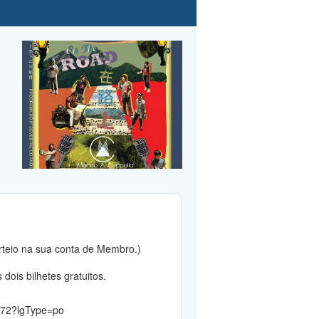
rteio na sua conta de Membro.)
dois bilhetes gratuitos.
4572?lgType=po