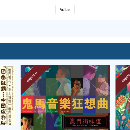
Voltar
expirou
expir