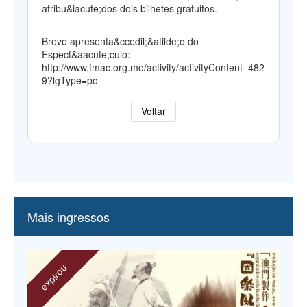
atribu&iacute;dos dois bilhetes gratuitos.
Breve apresenta&ccedil;&atilde;o do
Espect&aacute;culo:
http://www.fmac.org.mo/activity/activityContent_482
9?lgType=po
Voltar
Mais ingressos
expirou