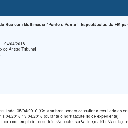
a Rua com Multimédia “Ponto e Ponto”- Espectáculos da FM pa
6 – 04/04/2016
io do Antigo Tribunal
u
 resultado: 05/04/2016 (Os Membros podem consultar o resultado do so
 11/04/2016-13/04/2016 (durante o hor&aacute;rio de expediente)
mbro contemplado no sorteio s&oacute; ser&atilde;o atribu&iacute;dos 