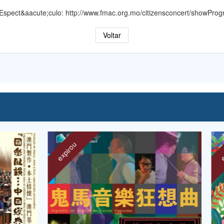
 Espect&aacute;culo:
http://www.fmac.org.mo/citizensconcert/showPr
Voltar
expirou
expir