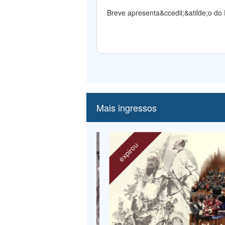
Breve apresenta&ccedil;&atilde;o do
Mais ingressos
expirou