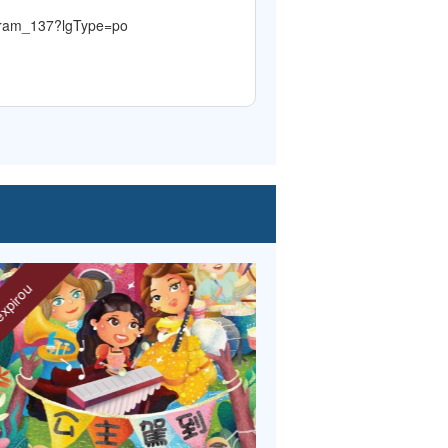
ogram_137?lgType=po
ou
expirou