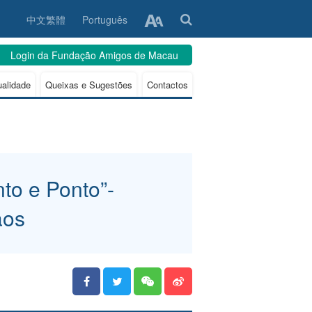
中文繁體
Português
Login da Fundação Amigos de Macau
ualidade
Queixas e Sugestões
Contactos
to e Ponto”-
ãos