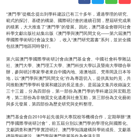
“澳門學”從概念提出到學科建設已有三十多年，通過學理的研究、
範式的探討、基礎的構築、國際研討會的連續召開，歷屆研究成果
的積累，大大推進了“澳門學”的發展。因此，澳門基金會聯同社會
科學文獻出版社結集出版《澳門學與澳門民間文化——第六屆澳門
學國際學術研討會論文集》，收入“澳門研究叢書”系列，並於全國
包括澳門地區同時發行。
第六屆澳門學國際學術研討會由澳門基金會、中國社會科學雜誌
社、澳門大學、澳門理工大學、澳門科技大學以及暨南大學聯合舉
辦，參與研討專家學者來自中國內地、港澳地區、梵蒂岡及日本等
地，以“澳門學與澳門民間文化”作為專題切入，提供真知灼見，共
同推動澳門學學科發展和建設的長足進步。是屆論文集共收錄論文
三十三篇，分為四部份，第一部份為澳門學的學科建設與宏觀思
考，第二部份為非物質文化遺產與社會互動，第三部份為文化藝術
與多元發展，第四部份為歷史研究與史料整理。
澳門基金會自2010年起先後與大專院校等機構合作，定期舉辦“澳
門學國際學術研討會”，前五屆分別以澳門學的學理化與國際化、
文獻調查和澳門學實證研討、澳門學知識建構與學術成長、文獻基
礎與學科建設、澳門學與澳門發展等作為會議主題。