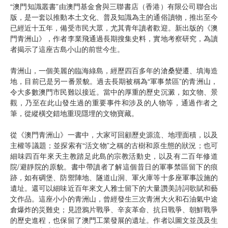
“澳門知識叢書”由澳門基金會與三聯書店（香港）有限公司聯合出
版，是一套以推動本土文化、普及知識為主的通俗讀物，推出至今
已經近十五年，備受市民大眾，尤其青年讀者歡迎。新出版的《澳
門青洲山》，作者李業飛通過長期搜集史料，實地考察研究，為讀
者揭示了這座古島小山的前世今生。
青洲山，一個美麗的臨海綠島，經歷四百多年的滄桑變遷、填海造
地，目前已是另一番景貌。過去長期被稱為“軍事禁區”的青洲山，
令大多數澳門市民難以接近。當中的厚重的歷史沉澱，如文物、景
觀，乃至在此山發生過的重要事件和涉及的人物等，通過作者之
筆，從縱橫交錯地重現隱埋的文物寶藏。
從《澳門青洲山》一書中，大家可回顧歷史源流、地理面積，以及
主權等議題；並探索有“活文物”之稱的古樹和原生態的狀況；也可
細味四百年來天主教踏足此島的宗教活動史，以及有二百年修道
院/避靜院的原貌。書中帶讀者了解這個昔日的軍事禁區留下的痕
跡，如有碉堡、防禦陣地、隧道山洞、軍火庫等十多座軍事設施的
遺址。還可以細味近百年來文人雅士留下的大量讚美詩詞歌賦和藝
文作品。這座小小的青洲山，曾經發生三次青洲大火和石油氣中途
倉爆炸的災難史；見證鴉片戰爭、辛亥革命、抗日戰爭、朝鮮戰爭
的歷史進程，也保留了澳門工業發展的遺址。作者以圖文並茂及生