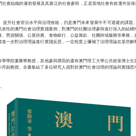
門社會組織的蓬勃發展及其廣泛的社會參與，正是當地社會有效運作並保持
、提升社會管治水平與治理效能，仍是澳門未來發展中不可迴避的課題
代表性的澳門社會治理實踐案例，對澳門的社團治理參與進行深入的結構
養、勞資關係、公屋供應、食物銀行、公益籌款、社團跨域服務等事務，
書進一步對治理理論進行實踐反思，一定程度上彌補了治理理論在某些解
科學學院婁勝華教授，其他參與撰寫的還有澳門理工大學公共政策博士生
少丹副教授。全書集結了多位研究人員對於澳門社會治理的理論與實踐思
售。