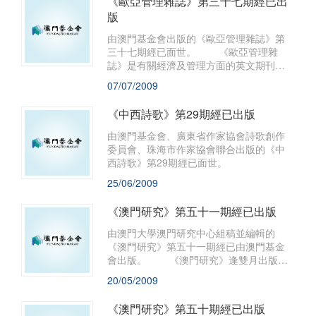
《歐亞管理雜誌》第三十七期經已出
版
由澳門基金會出版的《歐亞管理雜誌》第
三十七期經已面世。 《歐亞管理雜
誌》是有關經濟及管理方面的英文期刊，
主要刊登亞洲及歐洲學者在上述領域的最
07/07/2009
新研究成果。每年出版兩期，至今已出版
三十七期。本期共刊載四篇文章，包括
《中西詩歌》第29期經已出版
〈辦公室族群關係〉、〈資金流向的外部
性與資金管制的理據〉、〈中小企如何在
由澳門基金會、廣東省作家協會詩歌創作
全球化的商業環境中建立競爭力〉及〈市
委員會、珠海市作家協會聯合出版的《中
場學概念在最不發達國家的採用及實施：
西詩歌》第29期經已面世。
亞洲觀點〉。
25/06/2009
《澳門研究》第五十一期經已出版
由澳門大學澳門研究中心組稿並編輯的
《澳門研究》第五十一期經已由澳門基金
會出版。 《澳門研究》逢雙月出版，
迄今已出版五十一期，以研究澳門社會問
20/05/2009
題、服務社會為宗旨，推動本澳學術研究
與交流，力求發揮學術為社會服務的積極
《澳門研究》第五十期經已出版
功能。