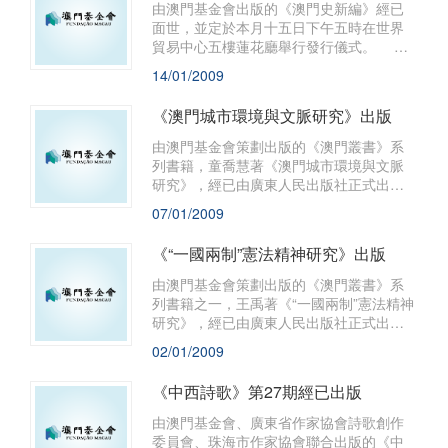
由澳門基金會出版的《澳門史新編》經已
面世，並定於本月十五日下午五時在世界
貿易中心五樓蓮花廳舉行發行儀式。
為利用近年澳門歷史研究中所發現的新資
14/01/2009
料、綜合各方新觀點，從新的角度對澳門
歷史各個專題進行一次系統而全面的研
《澳門城市環境與文脈研究》出版
究，澳門基金會集合中外五十多位歷史研
究者，歷時四年編輯出版了一套四冊的
由澳門基金會策劃出版的《澳門叢書》系
《澳門史新編》。
列書籍，童喬慧著《澳門城市環境與文脈
研究》，經已由廣東人民出版社正式出
版。全書共分五章，約二十二萬字。
07/01/2009
《“一國兩制”憲法精神研究》出版
由澳門基金會策劃出版的《澳門叢書》系
列書籍之一，王禹著《“一國兩制”憲法精神
研究》，經已由廣東人民出版社正式出
版。 《“一國兩制”憲法精神研究》收
02/01/2009
錄作者近年就“一國兩制”與基本法方面發表
的七篇學術論文，全書約二十五萬字。這
《中西詩歌》第27期經已出版
些論文探討“一國兩制”與港澳基本法的基本
理論以及實施過程中的一些具體問題，內
由澳門基金會、廣東省作家協會詩歌創作
容涉及“一國兩制”的原則及其憲法學意義，
委員會、珠海市作家協會聯合出版的《中