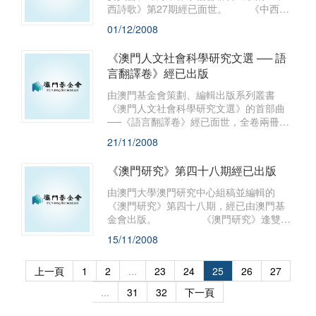
單一制理論及其分類問題，國家行為和政
西詩歌》第27期經已面世。 《中西詩
治問題，法院管轄權的概念及其內在限制
歌》為雙月刊，以自由、包容、溝通為宗
01/12/2008
和外在限制，以及全國人大及其常委會在
旨，立足澳門，面向全國，為澳門以及其
特別行政區的憲法地位，香港回歸後立法
他國家和地區的詩人提供展示自我的平
《澳門人文社會科學研究文選 ── 語
制度的演變...
臺。《中西詩歌》以豐富澳門的詩歌傳
言翻譯卷》經已出版
統，樹立澳門美好的文化形象為己任，逐
步成為宣傳和推廣澳門文化的一個園地。
由澳門基金會策劃、編輯出版系列叢書
《澳門人文社會科學研究文選》的首部曲
──《語言翻譯卷》經已面世，全卷兩冊共
收錄46篇文章，由著名語言學者程祥徽教
21/11/2008
授主編。
《澳門研究》第四十八期經已出版
由澳門大學澳門研究中心組稿並編輯的
《澳門研究》第四十八期，經已由澳門基
金會出版。 《澳門研究》逢雙月
出版，迄今已出版四十八期，旨在研究澳
15/11/2008
門社會問題、服務社會，推動本澳學術研
究與交流，力求發揮學術為社會服務的積
上一頁
1
2
...
23
24
25
26
27
極功能。
...
31
32
下一頁