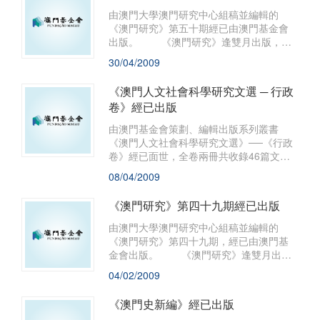
由澳門大學澳門研究中心組稿並編輯的
《澳門研究》第五十期經已由澳門基金會
出版。 《澳門研究》逢雙月出版，迄
今已出版五十期，以研究澳門社會問題、
30/04/2009
服務社會為宗旨，推動本澳學術研究與交
流，力求發揮學術為社會服務的積極功
《澳門人文社會科學研究文選 ─ 行政
能。 《澳門研究》第五十期共刊載25
卷》經已出版
篇文章，包括楊允中〈提升
由澳門基金會策劃、編輯出版系列叢書
《澳門人文社會科學研究文選》──《行政
卷》經已面世，全卷兩冊共收錄46篇文
章，由澳門理工學院公共行政高等學校婁
08/04/2009
勝華副教授主編。 澳門基金會分別於
2004年及2006年主辦了首屆澳門人文社會
《澳門研究》第四十九期經已出版
科學研究優秀成果評奬活動及首屆澳門人
文社會科學大會，為進一步推動澳門人文
由澳門大學澳門研究中心組稿並編輯的
社會科學的發展創造了良好的條件。為
《澳門研究》第四十九期，經已由澳門基
此，澳門基金會策劃組織《澳門人文社會
金會出版。 《澳門研究》逢雙月出
科學研究文選》的編輯工作，目的為對過
版，迄今已出版四十九期，旨在研究澳門
04/02/2009
去四分之一世紀的澳門研究學術成果進行
社會問題、服務社會，推動本澳學術研究
系統的梳理和總結。《澳門人文社會科學
與交流，力求發揮學術為社會服務的積極
《澳門史新編》經已出版
研究文選》一套12卷，
功能。