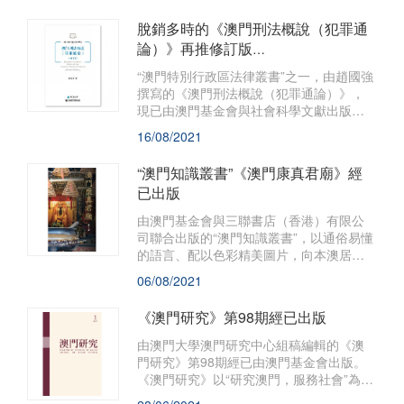
的研究論文，薈萃各家學術思想，是推動
和深化“澳門學”建設的重要陣地，深受學界
脫銷多時的《澳門刑法概說（犯罪通
關注。
論）》再推修訂版
體現作者的刑法學最新思考
“澳門特別行政區法律叢書”之一，由趙國強
撰寫的《澳門刑法概說（犯罪通論）》，
現已由澳門基金會與社會科學文獻出版社
聯合推出修訂二版，並於全國包括澳門地
16/08/2021
區同時發行。
“澳門知識叢書”《澳門康真君廟》經
已出版
由澳門基金會與三聯書店（香港）有限公
司聯合出版的“澳門知識叢書”，以通俗易懂
的語言、配以色彩精美圖片，向本澳居
民、青年學生和旅客宣傳推介澳門具價值
06/08/2021
的本土文化知識。“澳門知識叢書”新著、由
黃文輝撰寫的《澳門康真君廟》經已出
《澳門研究》第98期經已出版
版，於港澳地區同時發行。
由澳門大學澳門研究中心組稿編輯的《澳
門研究》第98期經已由澳門基金會出版。
《澳門研究》以“研究澳門，服務社會”為宗
旨，透過選編、刊登海內外人文社會科學