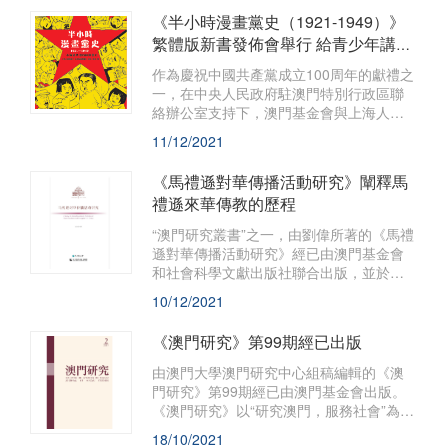
權利的具體犯罪，冀能有助充實澳門刑法
《半小時漫畫黨史（1921-1949）》
理論的體系與實踐。
繁體版新書發佈會舉行 給青少年講活
黨的故事
作為慶祝中國共產黨成立100周年的獻禮之
一，在中央人民政府駐澳門特別行政區聯
絡辦公室支持下，澳門基金會與上海人民
出版社合作出版的《半小時漫畫黨史
11/12/2021
（1921-1949）》繁體字版本正式推出，並
於2021年12月11日下午2時半假美獅美高
《馬禮遜對華傳播活動研究》闡釋馬
梅劇院舉行新書發行儀式。
禮遜來華傳教的歷程
“澳門研究叢書”之一，由劉偉所著的《馬禮
遜對華傳播活動研究》經已由澳門基金會
和社會科學文獻出版社聯合出版，並於全
國包括澳門地區同時發行。
10/12/2021
《澳門研究》第99期經已出版
由澳門大學澳門研究中心組稿編輯的《澳
門研究》第99期經已由澳門基金會出版。
《澳門研究》以“研究澳門，服務社會”為宗
旨，透過選編、刊登海內外人文社會科學
18/10/2021