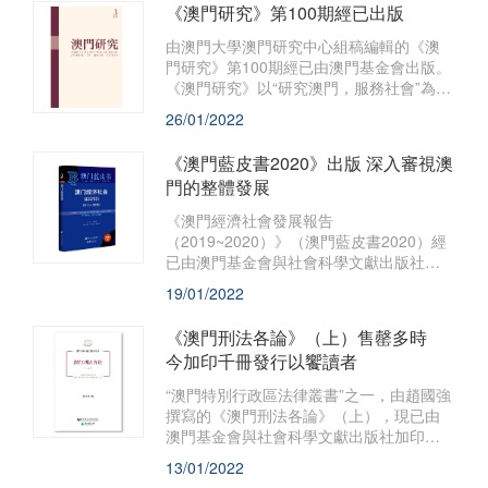
《澳門研究》第100期經已出版
館》經已出版，於港澳地區同時發行。
由澳門大學澳門研究中心組稿編輯的《澳
門研究》第100期經已由澳門基金會出版。
《澳門研究》以“研究澳門，服務社會”為宗
旨，透過選編、刊登海內外人文社會科學
26/01/2022
的研究論文，薈萃各家學術思想，是推動
和深化“澳門學”建設的重要陣地，深受學界
《澳門藍皮書2020》出版 深入審視澳
關注。
門的整體發展
《澳門經濟社會發展報告
（2019~2020）》（澳門藍皮書2020）經
已由澳門基金會與社會科學文獻出版社聯
合出版，並於全國包括澳門地區同時發
19/01/2022
行。
《澳門刑法各論》（上）售罄多時
今加印千冊發行以饗讀者
“澳門特別行政區法律叢書”之一，由趙國強
撰寫的《澳門刑法各論》（上），現已由
澳門基金會與社會科學文獻出版社加印澳
門版1,000冊發行。該書系統地闡釋《澳門
13/01/2022
刑法典》分則中關於侵犯人身權利和財產