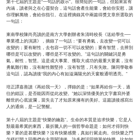
第十七屆的主題是“一句話的啟示”。很簡短的一句話，但如果富有
內涵，讀者與之在心靈契合，這句話會產生能量，會給你安慰，讓
你理解萬物，會給你指引。在這裡摘錄其中兩篇得獎文章所選取的
一句話：
東南學校陳尚亮讀的是南方大學創辦者朱清時校長《送給學生──
畢業禮上的演講》，摘錄了一句話：“要有勇氣，去改變一切可以
改變的；要有耐性，去包容一切不可以改變的；要有智慧，去辨別
哪些是可以改變的，哪些是不可改變的。”這句話的關鍵詞是勇
氣，耐性，智慧。這是成大事業、獲取大成功的最重大要素，沒有
勇氣難行動，沒有耐性難堅持，沒有智慧，只有失敗。陳同學敬奉
這句話，認為讀後“我的內心有如溢滿陽光的天窗般通明透亮。”
培正譚嘉善讀《再給我一天》，擇錄的是：“如果再給你一天，過
往的錯誤，是否能因而從此改變。”她以深情優美的文字書寫外婆
離世的心底波瀾，當失去了才知原來擁有的美好。這篇讀後感寫出
人的通病，是一記警醒。
第十八屆的主題是“快樂的鑰匙”。生命的本質是追求快樂，它是人
類最最希冀的東西，最折騰人的一個哲學命題是：如何才得到快
樂？要的是甚麼快樂？沒有快樂感覺，真如行屍走肉。但快樂之門
怎樣打開？同學們在主題閱讀後，許多都認同簡單的快樂，比如知