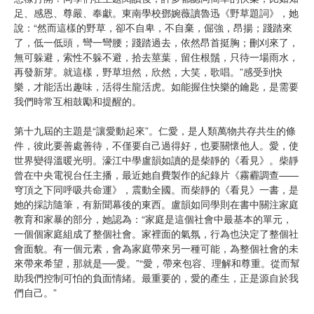
足、感恩、尊嚴、奉獻。東南學校鄧婉薇讀魯迅《野草題詞》，她
說：“然而這樣的野草，卻不自卑，不自棄，倔強，昂揚；踐踏來
了，低一低頭，彎一彎腰；踐踏過去，依然昂首挺胸；刪刈來了，
無可躲避，索性不躲不避，拾去莖葉，留住根鬚，只待一場雨水，
再發新芽。就這樣，野草坦然，欣然，大笑，歌唱。”感受到快
樂，才能活出趣味，活得生龍活虎。如能握住快樂的鑰匙，是需要
我們時常互相鼓勵和提醒的。
第十九屆的主題是“讓愛動起來”。仁愛，是人類萬物共存共生的條
件，彼此要善處善待，不僅要自己過得好，也要關懷他人。愛，使
世界變得溫暖光明。濠江中學盧韻如讀的是柴靜的《看見》。柴靜
曾在中央電視台任主播，最近她自費製作的紀錄片《霧霾調查——
穹頂之下同呼吸共命運》，震動全國。而柴靜的《看見》一書，是
她的採訪隨筆，有新聞幕後的東西。盧韻如同學則在書中關注家庭
教育和家暴的部分，她認為：“家庭是這個社會中最基本的單元，
一個個家庭組成了整個社會。家裡面的氣氛，行為也決定了整個社
會面貌。有一個元素，會為家庭帶來另一種可能，為整個社會的未
來帶來希望，那就是──愛。”“愛，帶來包容、理解和尊重。從而幫
助我們控制可怕的負面情緒。最重要的，愛的產生，正是源自於我
們自己。”