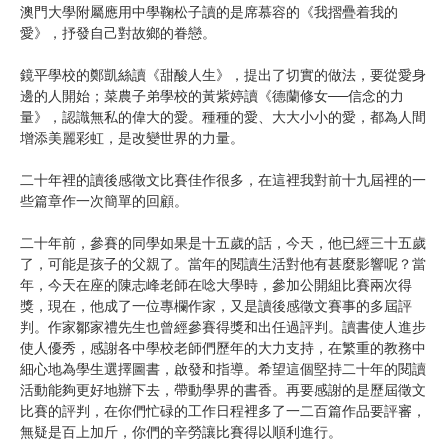
澳門大學附屬應用中學鞠松子讀的是席慕容的《我摺疊着我的
愛》，抒發自己對故鄉的眷戀。
鏡平學校的鄭凱絲讀《甜酸人生》，提出了切實的做法，要從愛身
邊的人開始；菜農子弟學校的黃紫婷讀《德蘭修女──信念的力
量》，認識無私的偉大的愛。種種的愛、大大小小的愛，都為人間
增添美麗彩虹，是改變世界的力量。
二十年裡的讀後感徵文比賽佳作很多，在這裡我對前十九屆裡的一
些篇章作一次簡單的回顧。
二十年前，參賽的同學如果是十五歲的話，今天，他已經三十五歲
了，可能是孩子的父親了。當年的閱讀生活對他有甚麼影響呢？當
年，今天在座的陳志峰老師在唸大學時，參加公開組比賽兩次得
獎，現在，他成了一位專欄作家，又是讀後感徵文賽事的多屆評
判。作家鄒家禮先生也曾經參賽得獎和出任過評判。讀書使人進步
使人優秀，感謝各中學校老師們歷年的大力支持，在繁重的教務中
細心地為學生選擇圖書，啟發和指導。希望這個堅持二十年的閱讀
活動能夠更好地辦下去，帶動學界的書香。再要感謝的是歷屆徵文
比賽的評判，在你們忙碌的工作日程裡多了一二百篇作品要評審，
無疑是百上加斤，你們的辛勞讓比賽得以順利進行。