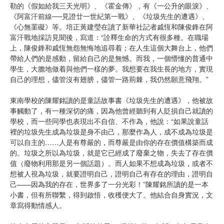
勒的《假如給我三天光明》、《霍金傳》，有《一公升的眼淚》、
《阿富汗前線──見證廿一世紀第一戰》、《垃圾先生的遭遇》、
《心無罣礙》等。培正黃建瑩在讀了新華社記者戚恆和陳俊鋒在阿
富汗戰地採訪見聞後，寫道：“詮釋生命的方式有很多種。在職場
上，陳俊鋒和戚恆無怨無悔地追尋着；在人生這個大舞台上，他們
帶給人們的是感動，留給自己的是無憾。而我，一個懵懂的普通中
學生，大膽地做着與他們一樣的夢。我想要在我生長的地方，實現
自己的理想，儘管沒有翅膀，儘管一路荊棘，我仍然願意飛翔。”
東南學校的陳耀銘讀的是童話故事書《垃圾先生的遭遇》，他被故
事觸動了，有一種深切的痛，因為他曾經聽到有人貶損自己就讀的
學校，而一些同學也表現出不自信、不作為，他說：“如果說童話
裡的垃圾先生成為垃圾是身不由己，那麼作為人，成不成為垃圾是
可以自主的……人是有尊嚴的，而尊嚴是由你的存在價值構築而成
的。垃圾之所以為垃圾，就是它已經成了廢棄之物，失去了存在價
值（廢物利用那是另一個話題）。而人如果不想成為垃圾，或者不
想被人視為垃圾，就要證明自己，證明自己有存在的理由，證明自
己——因為我的存在，世界多了一分光彩！”陳耀銘所讀的是一本
小書，但有所聯繫，得到啟悟，收穫便大了。他結合自身實況，文
章寫得動情感人。