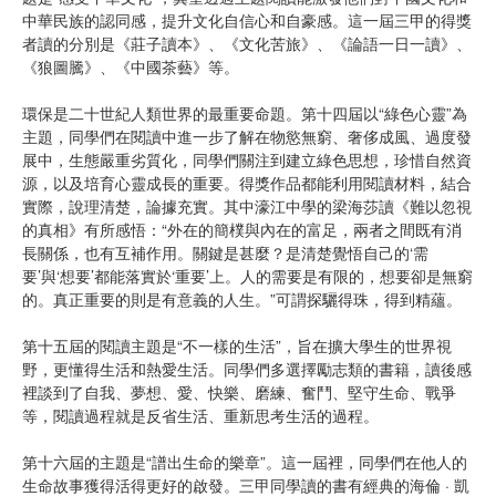
中華民族的認同感，提升文化自信心和自豪感。這一屆三甲的得獎
者讀的分別是《莊子讀本》、《文化苦旅》、《論語一日一讀》、
《狼圖騰》、《中國茶藝》等。
環保是二十世紀人類世界的最重要命題。第十四屆以“綠色心靈”為
主題，同學們在閱讀中進一步了解在物慾無窮、奢侈成風、過度發
展中，生態嚴重劣質化，同學們關注到建立綠色思想，珍惜自然資
源，以及培育心靈成長的重要。得獎作品都能利用閱讀材料，結合
實際，說理清楚，論據充實。其中濠江中學的梁海莎讀《難以忽視
的真相》有所感悟：“外在的簡樸與內在的富足，兩者之間既有消
長關係，也有互補作用。關鍵是甚麼？是清楚覺悟自己的‘需
要’與‘想要’都能落實於‘重要’上。人的需要是有限的，想要卻是無窮
的。真正重要的則是有意義的人生。”可謂探驪得珠，得到精蘊。
第十五屆的閱讀主題是“不一樣的生活”，旨在擴大學生的世界視
野，更懂得生活和熱愛生活。同學們多選擇勵志類的書籍，讀後感
裡談到了自我、夢想、愛、快樂、磨練、奮鬥、堅守生命、戰爭
等，閱讀過程就是反省生活、重新思考生活的過程。
第十六屆的主題是“譜出生命的樂章”。這一屆裡，同學們在他人的
生命故事獲得活得更好的啟發。三甲同學讀的書有經典的海倫 · 凱