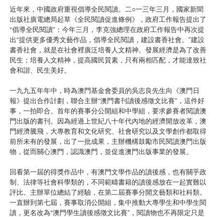
近年來，中國政府重視倡導全民閱讀。二○一三年三月，國家新聞
出版社廣電總局起草《全民閱讀促進條例》，政府工作報告提出了
“倡導全民閱讀”；今年三月，李克強總理在政府工作報告中再次提
出“提供更多優秀文藝作品，倡導全民閱讀，建設書香社會。”建設
書香社會，就是在社會裡廣泛培養人文精神。發展經濟是為了改善
民生；培養人文精神，提高國民質素，只有兩相匹配，才能達致社
會和諧、民生美好。
一九九五年年中，時為澳門基金會委員的吳志良先生向《澳門日
報》提出合作計劃，聯合主辦“澳門書刊讀後感徵文比賽”，這件好
事，一拍即合。首年的賽事分公開組和中學組，要求參賽者閱讀澳
門出版的書刊。因為經過上世紀八十年代內地的經濟開放改革，澳
門經濟騰飛，大專教育和文化研究、社會研究以及文學創作都取得
前所未有的發展，出了一批成果，主辦機構鼓勵市民閱讀澳門出版
物，從而關心澳門，認識澳門，並促進澳門出版事業的發展。
回看第一屆的得獎作品中，有澳門文學作品的讀後感，也有關乎政
制、法律等社會科學類的，不同範疇書籍的讀後感放在一起實難以
評比。主辦單位總結了經驗，在第二屆賽事分開文藝類和社科類。
一直辦到第七屆，賽事取消公開組，集中推動大專學生和中學生閱
讀，更名改為“澳門學生讀後感徵文比賽”，閱讀物也不再限定只是