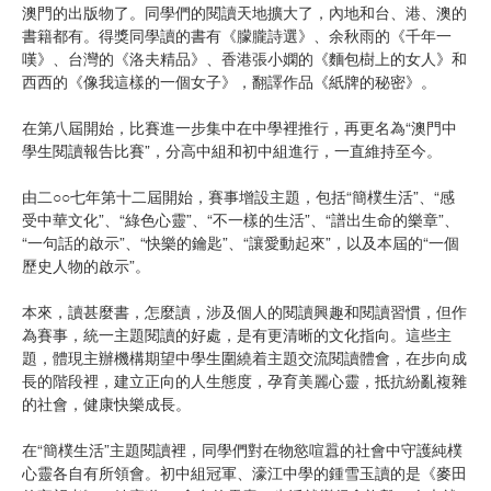
澳門的出版物了。同學們的閱讀天地擴大了，內地和台、港、澳的
書籍都有。得獎同學讀的書有《朦朧詩選》、余秋雨的《千年一
嘆》、台灣的《洛夫精品》、香港張小嫻的《麵包樹上的女人》和
西西的《像我這樣的一個女子》，翻譯作品《紙牌的秘密》。
在第八屆開始，比賽進一步集中在中學裡推行，再更名為“澳門中
學生閱讀報告比賽”，分高中組和初中組進行，一直維持至今。
由二○○七年第十二屆開始，賽事增設主題，包括“簡樸生活”、“感
受中華文化”、“綠色心靈”、“不一樣的生活”、“譜出生命的樂章”、
“一句話的啟示”、“快樂的鑰匙”、“讓愛動起來”，以及本屆的“一個
歷史人物的啟示”。
本來，讀甚麼書，怎麼讀，涉及個人的閱讀興趣和閱讀習慣，但作
為賽事，統一主題閱讀的好處，是有更清晰的文化指向。這些主
題，體現主辦機構期望中學生圍繞着主題交流閱讀體會，在步向成
長的階段裡，建立正向的人生態度，孕育美麗心靈，抵抗紛亂複雜
的社會，健康快樂成長。
在“簡樸生活”主題閱讀裡，同學們對在物慾喧囂的社會中守護純樸
心靈各自有所領會。初中組冠軍、濠江中學的鍾雪玉讀的是《麥田