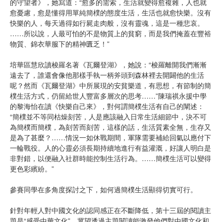
的守望者》，她寫道：“愈多的需索，生活就變得愈複雜，人也就
愈憂慮，愈是懂得用單純簡樸的態度生活，生活也就愈快樂。沒有
快樂的人，每天過得如行屍走肉般，沒有靈魂，這是一種悲哀。
……所以說，人最可怕的不是物質上的貧窮，而是我們掩蓋在豐裕
物質、錦衣華服下的精神匱乏！”
培華區慧欣讀梭羅名著《瓦爾登湖》，她說：“梭羅離開我們漸漸
遠去了，誰還會像他那樣手執一柄斧頭到森林裡去開闢他的生活
呢？然而《瓦爾登湖》中所展現的安貧樂道，有思想，有節制的簡
樸生活方式，仍留給世人豐富多層次的思考……”陳瑞祺永援中學
的黎海怡在讀《快樂自己來》，對何謂簡樸生活有自己的闡述：
“簡樸並不等同枯燥刻苦，人是應該融入日常生活細節中，決不可
為簡樸而簡樸，為刻苦而刻苦，這樣的話，生活質素全無，生存又
是為了甚麼？……情況一如休戰期間，軍隊需要補給回氣以應付下
一輪戰役。人的心靈必須長期持續地進行有益灌溉，好讓人明白是
非對錯，以便融入社群時能控制生活行為。……簡樸生活可以變得
更色彩繽紛。”
參賽同學在多角度探討之下，如何過簡樸生活顯得切實可行。
針對年輕人對中國文化的認同感正在不斷降低，第十三屆的閱讀主
題是“感受中華文化”，冀望透過主題閱讀能激發他們對中國文化和