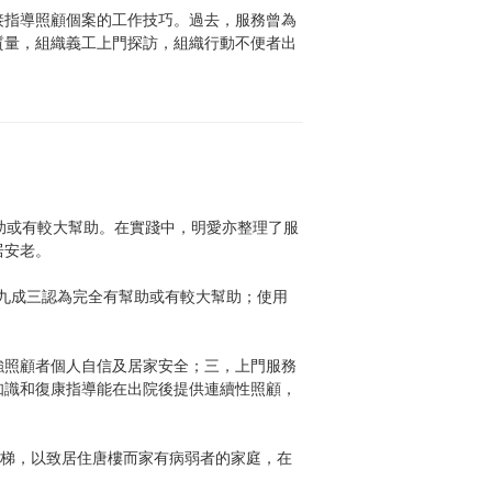
接指導照顧個案的工作技巧。過去，服務曾為
質量，組織義工上門探訪，組織行動不便者出
助或有較大幫助。在實踐中，明愛亦整理了服
居安老。
”九成三認為完全有幫助或有較大幫助；使用
強照顧者個人自信及居家安全；三，上門服務
知識和復康指導能在出院後提供連續性照顧，
電梯，以致居住唐樓而家有病弱者的家庭，在