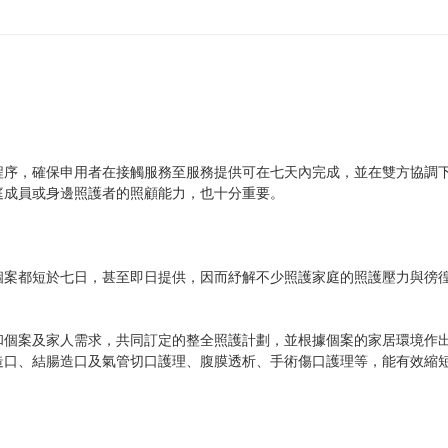
程序，確保申用者在接觸服務至服務提供可在七天內完成，並在雙方協調
庭成員或身邊照護者的照顧能力，也十分重要。
個案都短於七日，甚至即日提供，因而紓解不少照護家庭的照護壓力與徬
和個案及家人需求，共同訂定的整全照護計劃，並根據個案的家居環境作
造口、結腸造口及氣管切口護理、腹膜透析、手術傷口護理等，能有效縮