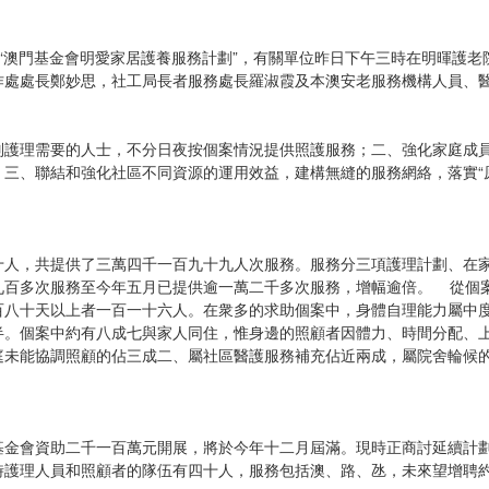
“澳門基金會明愛家居護養服務計劃”，有關單位昨日下午三時在明暉護
作處處長鄭妙思，社工局長者服務處長羅淑霞及本澳安老服務機構人員、
別護理需要的人士，不分日夜按個案情況提供照護服務；二、強化家庭成
三、聯結和強化社區不同資源的運用效益，建構無縫的服務網絡，落實“
十人，共提供了三萬四千一百九十九人次服務。服務分三項護理計劃、在
九百多次服務至今年五月已提供逾一萬二千多次服務，增幅逾倍。 從個
百八十天以上者一百一十六人。在衆多的求助個案中，身體自理能力屬中
半。個案中約有八成七與家人同住，惟身邊的照顧者因體力、時間分配、
庭未能協調照顧的佔三成二、屬社區醫護服務補充佔近兩成，屬院舍輪候
基金會資助二千一百萬元開展，將於今年十二月屆滿。現時正商討延續計
時護理人員和照顧者的隊伍有四十人，服務包括澳、路、氹，未來望增聘