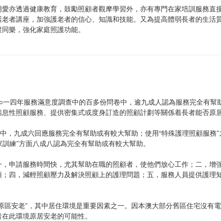
明愛亦透過健康教育，鼓勵照顧者觀摩學習外，亦有專門在家培訓服務直
護老者講座，加強護老者的信心、知識和技能。又為提高體弱長者的生活
聚同樂，強化家庭照護功能。
二○一四年服務滿意度調查中的百多份問卷中，逾九成人認為服務完全有幫
喘息性照顧服務、提供密集式或度身訂造的照顧計劃等關係着長者能否原
”中，九成六回應服務完全有幫助或有較大幫助；使用“特殊護理照顧服務
在家訓練”方面八成八認為完全有幫助或有較大幫助。
一，申請服務時間快，尤其幫助在職的照顧者，使他們放心工作；二，增
頓；四，減輕照顧壓力及解決照顧上的護理問題；五，服務人員提供護理
原區安老”，其中居住環境是重要因素之一。因本澳大部分舊區住宅沒有
者在此環境原居安老的可能性。