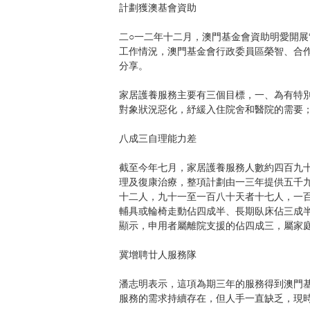
計劃獲澳基會資助
二○一二年十二月，澳門基金會資助明愛開展
工作情況，澳門基金會行政委員區榮智、合
分享。
家居護養服務主要有三個目標，一、為有特
對象狀況惡化，紓緩入住院舍和醫院的需要；
八成三自理能力差
截至今年七月，家居護養服務人數約四百九
理及復康治療，整項計劃由一三年提供五千
十二人，九十一至一百八十天者十七人，一
輔具或輪椅走動佔四成半、長期臥床佔三成
顯示，申用者屬離院支援的佔四成三，屬家
冀增聘廿人服務隊
潘志明表示，這項為期三年的服務得到澳門
服務的需求持續存在，但人手一直缺乏，現