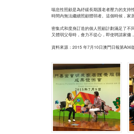
喘息性照顧是為紓緩長期護老者壓力的支持
時間內無法繼續照顧體弱者。這個時候，家
密集式和度身訂造的個人照顧計劃滿足了不
又體弱父母時，會力不從心，即使聘請家傭
資料來源：2015 年7月10日澳門日報第A0