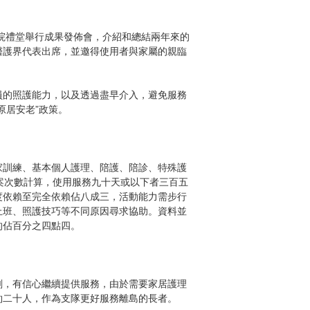
老院禮堂舉行成果發佈會，介紹和總結兩年來的
醫護界代表出席，並邀得使用者與家屬的親臨
員的照護能力，以及透過盡早介入，避免服務
原居安老”政策。
家訓練、基本個人護理、陪護、陪診、特殊護
案次數計算，使用服務九十天或以下者三百五
度依賴至完全依賴佔八成三，活動能力需步行
上班、照護技巧等不同原因尋求協助。資料並
的佔百分之四點四。
劃，有信心繼續提供服務，由於需要家居護理
約二十人，作為支隊更好服務離島的長者。