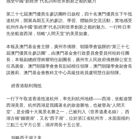
感受中國“新經濟”代名詞和世界創新之都的魅力
第三十七屆澳門優異生參訪團昨日啟程，四十名澳門優異生下午抵
達杭州，開展為期五天的參訪、學習、體驗與交流活動，實地感受
杭州作為中國“新經濟”代名詞和世界創新之都的魅力。一行昨日率
先坐船遊西湖，領略“人間天堂”的美景如畫。
本報及澳門基金會主辦，廣州市僑辦、朝陽學會協辦的“第三十七
屆澳門優異生參訪團”，由澳門基金會行政委員會委員何桂鈴任團
長，本報副總經理林耀明任副團長，廣州市人民政府僑務辦公室主
任馮廣俊、澳門朝陽學會會長彭紹楷任領隊，澳門朝陽學會副會長
談雅莉、澳門基金會教科文中心高級技術員盧明慧任副領隊。
經香港順利飛抵
一行下午取道香港抵達杭州，率先到杭州地標——西湖，坐船遊覽
西湖美景。杭州西湖是我國著名的旅遊勝地，也被譽為“人間天
堂”，是全國十大風景名勝之一，已被列入《世界遺產名錄》。西
湖古稱“錢塘湖”，又名“西子湖”，位於浙江省杭州市，水面面積約
三點三七平方公里，湖岸周長十五公里。
領略西子湖之美