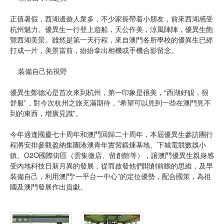
正值暑假，西湖邊遊人衆多，不少家長帶着小朋友，前來西湖感受
杭州魅力。優異生一行登上遊船，天公作美，涼風陣陣，優異生飽
覽西湖美景。雖然是第一天行程，來自澳門各所學校的優異生已經
打成一片，美景當前，紛紛拿出相機或手機合影留念。
裝備自己拓視野
優異生鄭德沁是首次來到杭州，第一印象是很美，“西湖好靚，很
舒服”，對今次杭州之旅充滿期待，“希望可以見到一些在澳門見不
到的東西，增廣見識”。
今年適逢國慶七十周年和澳門回歸二十周年，本屆優異生參訪團行
程將安排參觀盈納集團港澳青年實習鍛煉基地、下城電競數娛小
鎮、O2O國際街區（雲集微店、留創館等），讓澳門優異生親身感
受內地科技日新月異的發展，從而啟發他們開創前瞻的思維，及早
裝備自己，利用澳門“一平台一中心”的定位優勢，配合國策，為祖
國及澳門發展作出貢獻。