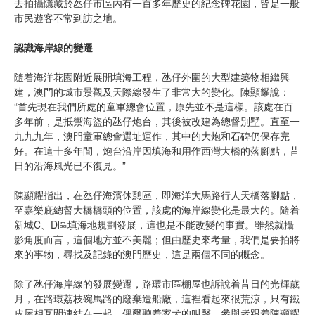
去拍攝隱藏於氹仔市區內有一百多年歷史的紀念碑花園，皆是一般
市民遊客不常到訪之地。
認識海岸線的變遷
隨着海洋花園附近展開填海工程，氹仔外圍的大型建築物相繼興
建，澳門的城市景觀及天際線發生了非常大的變化。陳顯耀說：
“首先現在我們所處的童軍總會位置，原先並不是這樣。該處在百
多年前，是抵禦海盜的氹仔炮台，其後被改建為總督別墅。直至一
九九九年，澳門童軍總會選址運作，其中的大炮和石碑仍保存完
好。在這十多年間，炮台沿岸因填海和用作西灣大橋的落腳點，昔
日的沿海風光已不復見。”
陳顯耀指出，在氹仔海濱休憩區，即海洋大馬路行人天橋落腳點，
至嘉樂庇總督大橋橋頭的位置，該處的海岸線變化是最大的。隨着
新城C、D區填海地規劃發展，這也是不能改變的事實。雖然就攝
影角度而言，這個地方並不美麗；但由歷史來考量，我們是要拍將
來的事物，尋找及記錄的澳門歷史，這是兩個不同的概念。
除了氹仔海岸線的發展變遷，路環市區棚屋也訴說着昔日的光輝歲
月，在路環荔枝碗馬路的廢棄造船廠，這裡看起來很荒涼，只有鐵
皮屋相互間連結在一起，偶爾聽着家犬的叫聲。參與者跟着陳顯耀