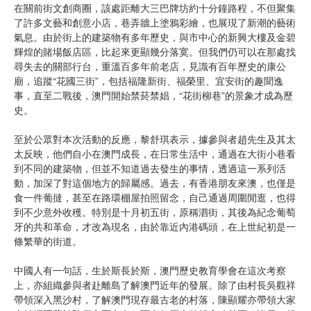
在關前街文創商圈，該處距離大三巴牌坊約十分鐘路程，不但聚集
了許多文藝和創意小店，巷弄牆上塗鴉彩繪，也展現了新潮的藝術
氣息。由於街上的建築物有多年歷史，與市中心的新興大樓及金碧
輝煌的賭場飯店區，比起來更顯幾分落寞。但我們仍可以在那處找
尋失去的關部行台，重溫百多年前老店，見識有百年歷史的康公
廟，追蹤“花國三街”，包括福隆新街、福榮里、宜安街的趣聞逸
事，直至二戰後，澳門開始禁菸禁娼，“花街柳巷”的景象才成為歷
史。
至於公眾對本次活動的反應，黎舒琪表示，據參與者趙先生及其太
太反映，他們自小在澳門成長，在日常生活中，通過在大街小巷看
到不同的建築物，但並不知道過去發生的事情，透過這一系列活
動，加深了對這個地方的歸屬感。過去，有香港朋友來澳，也僅是
食一件葡撻，甚至在路環棚屋拍照留念，自己通過周圍閒逛，也得
到不少意外收穫。特別是十月初五街，原稱泗街，其後為紀念葡萄
牙的共和革命，才改為現名，由於靠近內港碼頭，在上世紀初是一
條繁華的街道。
中國人有一句話，生於斯長於斯，澳門歷史教育學會在這次考察
上，亦組織參與者赴離島了解澳門近年的發展。除了由村長吳觀祥
帶領深入黑沙村，了解澳門現存最古老的村落，陳顯耀亦帶領大家