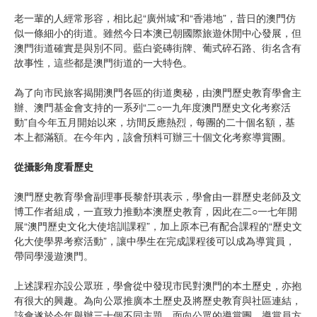
老一輩的人經常形容，相比起“廣州城”和“香港地”，昔日的澳門仿
似一條細小的街道。雖然今日本澳已朝國際旅遊休閒中心發展，但
澳門街道確實是與別不同。藍白瓷磚街牌、葡式碎石路、街名含有
故事性，這些都是澳門街道的一大特色。
為了向市民旅客揭開澳門各區的街道奧秘，由澳門歷史教育學會主
辦、澳門基金會支持的一系列“二○一九年度澳門歷史文化考察活
動”自今年五月開始以來，坊間反應熱烈，每團的二十個名額，基
本上都滿額。在今年內，該會預料可辦三十個文化考察導賞團。
從攝影角度看歷史
澳門歷史教育學會副理事長黎舒琪表示，學會由一群歷史老師及文
博工作者組成，一直致力推動本澳歷史教育，因此在二○一七年開
展“澳門歷史文化大使培訓課程”，加上原本已有配合課程的“歷史文
化大使學界考察活動”，讓中學生在完成課程後可以成為導賞員，
帶同學漫遊澳門。
上述課程亦設公眾班，學會從中發現市民對澳門的本土歷史，亦抱
有很大的興趣。為向公眾推廣本土歷史及將歷史教育與社區連結，
該會遂於今年舉辦三十個不同主題、面向公眾的導賞團。導賞員方