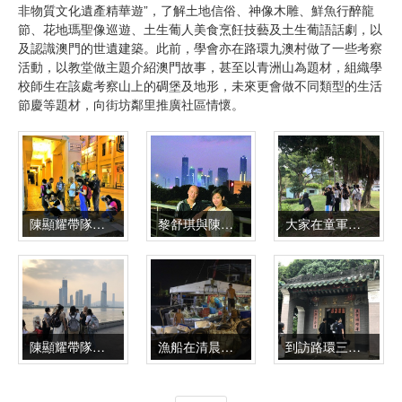
非物質文化遺產精華遊”，了解土地信俗、神像木雕、鮮魚行醉龍
節、花地瑪聖像巡遊、土生葡人美食烹飪技藝及土生葡語話劇，以
及認識澳門的世遺建築。此前，學會亦在路環九澳村做了一些考察
活動，以教堂做主題介紹澳門故事，甚至以青洲山為題材，組織學
校師生在該處考察山上的碉堡及地形，未來更會做不同類型的生活
節慶等題材，向街坊鄰里推廣社區情懷。
陳顯耀帶隊拍攝清晨的新馬路
黎舒琪與陳顯耀接受訪問
大家在童軍總部對出位置取景
陳顯耀帶隊拍攝氹仔海岸線
漁船在清晨卸貨
到訪路環三聖廟