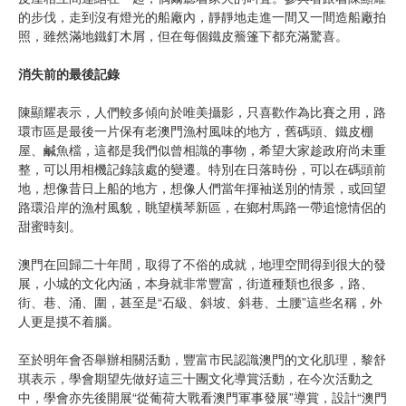
的步伐，走到沒有燈光的船廠內，靜靜地走進一間又一間造船廠拍
照，雖然滿地鐵釘木屑，但在每個鐵皮簷篷下都充滿驚喜。
消失前的最後記錄
陳顯耀表示，人們較多傾向於唯美攝影，只喜歡作為比賽之用，路
環市區是最後一片保有老澳門漁村風味的地方，舊碼頭、鐵皮棚
屋、鹹魚檔，這都是我們似曾相識的事物，希望大家趁政府尚未重
整，可以用相機記錄該處的變遷。特別在日落時份，可以在碼頭前
地，想像昔日上船的地方，想像人們當年揮袖送別的情景，或回望
路環沿岸的漁村風貌，眺望橫琴新區，在鄉村馬路一帶追憶情侶的
甜蜜時刻。
澳門在回歸二十年間，取得了不俗的成就，地理空間得到很大的發
展，小城的文化內涵，本身就非常豐富，街道種類也很多，路、
街、巷、涌、圍，甚至是“石級、斜坡、斜巷、土腰”這些名稱，外
人更是摸不着腦。
至於明年會否舉辦相關活動，豐富市民認識澳門的文化肌理，黎舒
琪表示，學會期望先做好這三十團文化導賞活動，在今次活動之
中，學會亦先後開展“從葡荷大戰看澳門軍事發展”導賞，設計“澳門