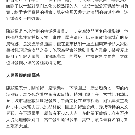
面除了找一些對澳門文化比較熟識的人，也找一些公眾班給學員負
責，給予他們實習的機會，親身帶居民遊走於澳門的街道小巷，達
到拋磚引玉的效果。
陳顯耀是本次計劃的特邀導賞員之一，身為澳門著名的攝影師，他
的作品專注於捕捉人物、事件、歷史遺跡，以及追蹤這個城市的發
展軌跡。是次應學會邀請，他在夏末秋初一連五個周末帶領大家以
相機鏡頭記錄澳門之美，他認為學會的活動非常有意義，某程度上
吸引了年輕人參與，加深認識本土的歷史，從攝影角度而言，大家
也可發掘小城的各種獨特之處。
人民景觀的歸屬感
陳顯耀表示，關前街、路環漁村、下環圍里、康公廟前地一帶的內
港風貌，本身包含着很多有趣事情。特別自澳門在十六世紀開埠以
來，城市經歷數個世紀發展，中西文化在城市相遇，廟宇與教堂為
鄰，中式大宅與西式別墅相依，圍里與街道交織，形成獨特的人文
景觀。在下環圍里，就曾有不少名人志士在此留下偉績，亦有不少
人從此地離鄉別井，當中發生過很多事，其中，該區最有名的可算
是鄭家大屋。