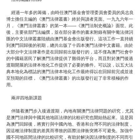
經過一年多的籌備，由時任澳門基金會管理委員會委員的吳志良
博士擔任主編的《澳門法律叢書》終於與讀者見面。一九九六年一
月，《澳門法律叢書》的第一本——《澳門法制史概論》面世。此
後，主要依部門法編撰，並在部分著作的書末附錄有關中葡法律詞
匯的中文法律叢書陸續由澳門基金會出版發行。這項工作一直持續
到澳門回歸後的初期，總共出版了十四本澳門法律中文書籍。由於
大部分中文法律著作是在回歸前出版發行的，這不僅為澳門社會中
的中國籍居民了解澳門法律提供了難得的平台，而且對於澳門後過
渡期開展的法律本地化工作提供了必要的條件。可以說，以五大法
典本地化為標誌的澳門法律本地化工作最終得以在回歸前完成並達
至預期的目標，《澳門法律叢書》的出版發行起了非常積極的作
用。
兩岸四地新課題
伴隨着澳門步入後過渡期，內地有關澳門法律問題的硏究，尤其
是澳門法律與中國其他地區法律的比較硏究也開始熱起來。這是因
為澳門回歸後，將實行與中國內地、香港和台灣不同的法律制度，
因這種法律制度的差異而導致的區際法律衝突將不可避免。加強中
國不同地區間法律的比較硏究，有助於解決因法律制度的不同而引