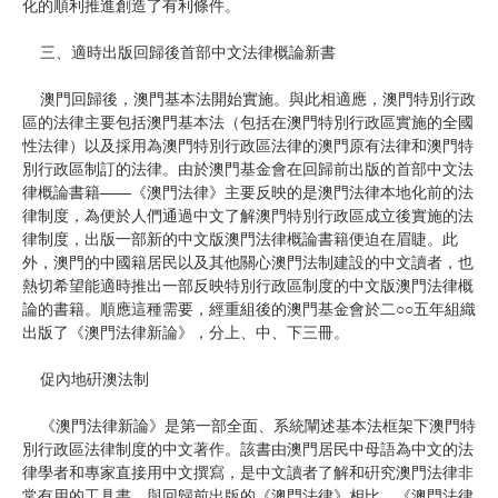
化的順利推進創造了有利條件。
三、適時出版回歸後首部中文法律概論新書
澳門回歸後，澳門基本法開始實施。與此相適應，澳門特別行政
區的法律主要包括澳門基本法（包括在澳門特別行政區實施的全國
性法律）以及採用為澳門特別行政區法律的澳門原有法律和澳門特
別行政區制訂的法律。由於澳門基金會在回歸前出版的首部中文法
律概論書籍——《澳門法律》主要反映的是澳門法律本地化前的法
律制度，為便於人們通過中文了解澳門特別行政區成立後實施的法
律制度，出版一部新的中文版澳門法律概論書籍便迫在眉睫。此
外，澳門的中國籍居民以及其他關心澳門法制建設的中文讀者，也
熱切希望能適時推出一部反映特別行政區制度的中文版澳門法律概
論的書籍。順應這種需要，經重組後的澳門基金會於二○○五年組織
出版了《澳門法律新論》，分上、中、下三冊。
促內地硏澳法制
《澳門法律新論》是第一部全面、系統闡述基本法框架下澳門特
別行政區法律制度的中文著作。該書由澳門居民中母語為中文的法
律學者和專家直接用中文撰寫，是中文讀者了解和硏究澳門法律非
常有用的工具書。與回歸前出版的《澳門法律》相比，《澳門法律