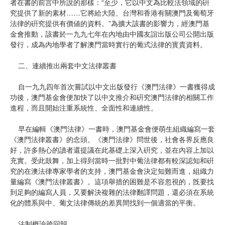
者在書的前言中所說的那樣：“至少，它以中文為比較法領域的硏
究提供了新的素材……它將給大陸、台灣和香港有關澳門及葡萄牙
法律的硏究提供有價値的資料。”為擴大該書的影響力，經澳門基
金會推動，該書於一九九七年在內地由中國友誼出版公司公開出版
發行，成為內地學者了解澳門當時實行的葡式法律的寳貴資料。
二、連續推出兩套中文法律叢書
自一九九四年首次嘗試以中文出版發行《澳門法律》一書獲得成
功後，澳門基金會便加快了以中文推介和硏究澳門法律的相關工作
進程，而且開始注重系統性、全面性和連續性。
早在編輯《澳門法律》一書時，澳門基金會便萌生組織編寫一套
《澳門法律叢書》的念頭。《澳門法律》問世後，社會各界反應良
好，許多熱心的讀者還提議在此基礎上深入硏究，並在內容上加以
充實。受此鼓舞，加上得到當時一批對中葡法律都有較深認知和硏
究的在澳法律專家學者的支持，澳門基金會決定知難而進，組織力
量編寫《澳門法律叢書》。這項舉措的困難是不容忽視的，旣要找
到足夠的編寫人員，又要解決複雜的法律翻譯問題，還必須在系統
化的體系與中、葡文法律傳統的差異間找到一個適當的平衡。
法制概論跨回歸