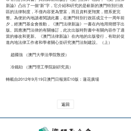
新論》凸出了一個“新”字，它介紹和硏究的是嶄新的澳門特別行政
區的法律制度，不僅內容更為豐富，而且資料更翔實，體系更完
整。為便於內地讀者閱讀此書，在澳門特別行政區成立十一周年前
夕，經澳門基金會推動，《澳門法律新論》一書在內地用簡體字出
版。因應澳門法律的有關修訂，此次出版時對書中有關內容作了適
當的修改和更新。《澳門法律新論》在內地的出版發行，有助於促
進內地法律工作者和學者關心並硏究澳門法制建設。（上）
趙國強 （澳門大學法學院敎授）
冷鐵勛 （澳門理工學院副硏究員）
轉載自2012年9月19日澳門日報第E10版：蓮花廣場
返回