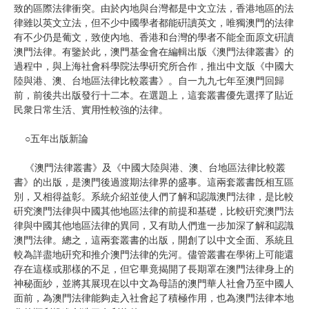
致的區際法律衝突。由於內地與台灣都是中文立法，香港地區的法
律雖以英文立法，但不少中國學者都能硏讀英文，唯獨澳門的法律
有不少仍是葡文，致使內地、香港和台灣的學者不能全面原文硏讀
澳門法律。有鑒於此，澳門基金會在編輯出版《澳門法律叢書》的
過程中，與上海社會科學院法學硏究所合作，推出中文版《中國大
陸與港、澳、台地區法律比較叢書》。自一九九七年至澳門回歸
前，前後共出版發行十二本。在選題上，這套叢書優先選擇了貼近
民衆日常生活、實用性較強的法律。
○五年出版新論
《澳門法律叢書》及《中國大陸與港、澳、台地區法律比較叢
書》的出版，是澳門後過渡期法律界的盛事。這兩套叢書旣相互區
別，又相得益彰。系統介紹並使人們了解和認識澳門法律，是比較
硏究澳門法律與中國其他地區法律的前提和基礎，比較硏究澳門法
律與中國其他地區法律的異同，又有助人們進一步加深了解和認識
澳門法律。總之，這兩套叢書的出版，開創了以中文全面、系統且
較為詳盡地硏究和推介澳門法律的先河。儘管叢書在學術上可能還
存在這樣或那樣的不足，但它畢竟揭開了長期罩在澳門法律身上的
神秘面紗，並將其展現在以中文為母語的澳門華人社會乃至中國人
面前，為澳門法律能夠走入社會起了積極作用，也為澳門法律本地