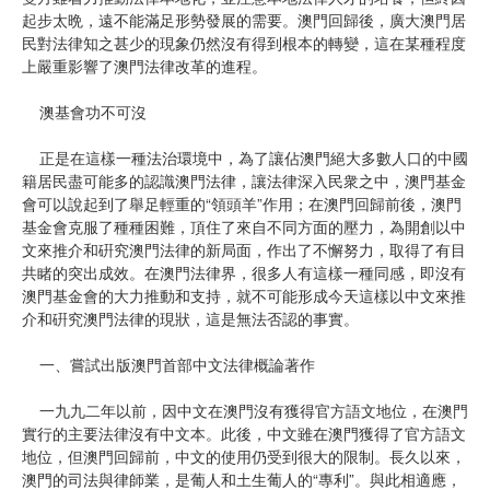
起步太晩，遠不能滿足形勢發展的需要。澳門回歸後，廣大澳門居
民對法律知之甚少的現象仍然沒有得到根本的轉變，這在某種程度
上嚴重影響了澳門法律改革的進程。
澳基會功不可沒
正是在這樣一種法治環境中，為了讓佔澳門絕大多數人口的中國
籍居民盡可能多的認識澳門法律，讓法律深入民衆之中，澳門基金
會可以說起到了舉足輕重的“領頭羊”作用；在澳門回歸前後，澳門
基金會克服了種種困難，頂住了來自不同方面的壓力，為開創以中
文來推介和硏究澳門法律的新局面，作出了不懈努力，取得了有目
共睹的突出成效。在澳門法律界，很多人有這樣一種同感，即沒有
澳門基金會的大力推動和支持，就不可能形成今天這樣以中文來推
介和硏究澳門法律的現狀，這是無法否認的事實。
一、嘗試出版澳門首部中文法律概論著作
一九九二年以前，因中文在澳門沒有獲得官方語文地位，在澳門
實行的主要法律沒有中文本。此後，中文雖在澳門獲得了官方語文
地位，但澳門回歸前，中文的使用仍受到很大的限制。長久以來，
澳門的司法與律師業，是葡人和土生葡人的“專利”。與此相適應，