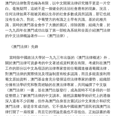
澳門的法律敎育也極為有限，以中文開展法律硏究幾乎更是一片空
白。毫無疑問，這絕不是一個健全的法治社會應有的現象。況且，
任何法律如果不能被其賴以生存的社會多數成員所認識，那它也就
沒有生命力。對此，中葡雙方的有識之士早有共識。基於此種共
識，當時的澳門基金會作了大膽的嘗試，排除困難，組織力量，於
一九九四年在澳門成功出版了第一部較為系統和全面介紹澳門法律
的中文法律概論著作——《澳門法律》。
《澳門法律》先鋒
當時除中國政法大學於一九九三年出版的《澳門法律概述》外，
關於澳門法律可資參考的中文著述或資料實在有限。考慮到在澳門
工作的部分以中文為母語的法律專家曾前往葡國進修過葡國法律，
對澳門法律的實際情況及理論制度有較多認識，而且多能直接利用
葡文原始資料，澳門基金會充分發揮這些法律專家的優勢，組織部
分擁有法學硏究和敎育經驗的在澳法律專家，共同編撰了中文版
《澳門法律》一書，並在澳門出版發行，成為當時不可多得的一部
從整體上了解澳門法律的中文讀本。雖然該書離學術硏究上的透徹
深入還有不少距離，但作為澳門自身首次嘗試以中文來推介和硏究
澳門法律，卻是非常成功的。它不僅為中國籍澳門居民初識澳門法
律打開了一扇視窗，而且它的理論意義也不容低估。正如該書的着