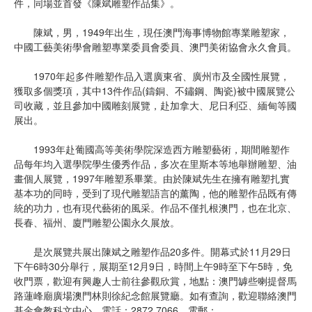
件，同場並首發《陳斌雕塑作品集》。
陳斌，男，1949年出生，現任澳門海事博物館專業雕塑家，
中國工藝美術學會雕塑專業委員會委員、澳門美術協會永久會員。
1970年起多件雕塑作品入選廣東省、廣州市及全國性展覽，
獲取多個獎項，其中13件作品(鑄銅、不鏽鋼、陶瓷)被中國展覽公
司收藏，並且參加中國雕刻展覽，赴加拿大、尼日利亞、緬甸等國
展出。
1993年赴葡國高等美術學院深造西方雕塑藝術，期間雕塑作
品每年均入選學院學生優秀作品，多次在里斯本等地舉辦雕塑、油
畫個人展覽，1997年雕塑系畢業。由於陳斌先生在擁有雕塑扎實
基本功的同時，受到了現代雕塑語言的薰陶，他的雕塑作品既有傳
統的功力，也有現代藝術的風采。作品不僅扎根澳門，也在北京、
長春、福州、廈門雕塑公園永久展放。
是次展覽共展出陳斌之雕塑作品20多件。開幕式於11月29日
下午6時30分舉行，展期至12月9日，時間上午9時至下午5時，免
收門票，歡迎有興趣人士前往參觀欣賞，地點：澳門罅些喇提督馬
路蓮峰廟廣場澳門林則徐紀念館展覽廳。如有查詢，歡迎聯絡澳門
基金會教科文中心，電話：2872 7066，電郵：