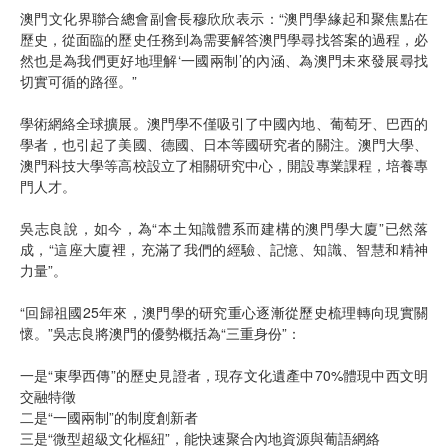
澳門文化界聯合總會副會長穆欣欣表示：“澳門學緣起和聚焦點在
歷史，從面臨的歷史任務到為需要解答澳門學尋找答案的過程，必
然也是為我們更好地理解‘一國兩制’的內涵、為澳門未來發展尋找
切實可循的路徑。”
學術網絡全球擴展。澳門學不僅吸引了中國內地、葡萄牙、巴西的
學者，也引起了美國、德國、日本等國研究者的關注。澳門大學、
澳門科技大學等高校設立了相關研究中心，開設專業課程，培養專
門人才。
吳志良說，如今，為“本土知識體系而建構的澳門學大廈”已然落
成，“這座大廈裡，充滿了我們的經驗、記憶、知識、智慧和精神
力量”。
“回歸祖國25年來，澳門學的研究重心逐漸從歷史梳理轉向現實關
懷。”吳志良將澳門的優勢概括為“三重身份”：
一是“東學西傳”的歷史見證者，現存文化遺產中70%體現中西文明
交融特徵
二是“一國兩制”的制度創新者
三是“微型超級文化樞紐”，能快速聚合內地資源與葡語網絡