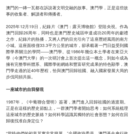
澳門的一磚一瓦都在訴說著文明交融的故事。澳門學，正是這些故
事的收集者、解讀者和傳播者。
2025年12月19日，紀錄片《澳門：露天博物館》登陸央視。作為
澳門回歸26周年，同時也是澳門歷史城區申遺成功20周年的獻禮
之作，紀錄片的熱播，又將人們的目光引向了這座歷經風雨的南方
小城。這座面積僅33.3平方公里的城市，卻承載著一門日益受到國
際學界關注的學問——澳門學。從1986年幾位本土學者在東亞大
學（今澳門大學）的一次研討會上首次提出這一概念，到如今成為
擁有完整學科體系、國際學術網絡和豐富研究成果的特色顯學，澳
門學走過的近40年歷程，恰與澳門回歸祖國、融入國家發展大局的
步伐同頻共振。
一座城市的自我發現
1987年，《中葡聯合聲明》簽署，澳門進入回歸祖國的過渡期。
正是在這樣的歷史節點上，一群澳門學者開始思考：如何系統梳理
這座城市的歷史脈絡？如何科學認識其獨特的社會形態？如何在回
歸後找准自身定位？
“當時他們的初衷其實非常簡單。”全國政協委員、澳門基金會行政