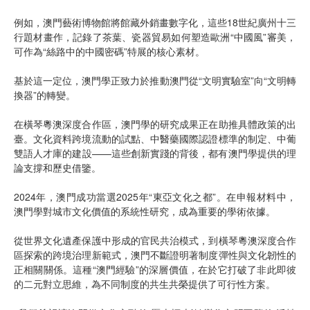
例如，澳門藝術博物館將館藏外銷畫數字化，這些18世紀廣州十三
行題材畫作，記錄了茶葉、瓷器貿易如何塑造歐洲“中國風”審美，
可作為“絲路中的中國密碼”特展的核心素材。
基於這一定位，澳門學正致力於推動澳門從“文明實驗室”向“文明轉
換器”的轉變。
在橫琴粵澳深度合作區，澳門學的研究成果正在助推具體政策的出
臺。文化資料跨境流動的試點、中醫藥國際認證標準的制定、中葡
雙語人才庫的建設——這些創新實踐的背後，都有澳門學提供的理
論支撐和歷史借鑒。
2024年，澳門成功當選2025年“東亞文化之都”。在申報材料中，
澳門學對城市文化價值的系統性研究，成為重要的學術依據。
從世界文化遺產保護中形成的官民共治模式，到橫琴粵澳深度合作
區探索的跨境治理新範式，澳門不斷證明著制度彈性與文化韌性的
正相關關係。這種“澳門經驗”的深層價值，在於它打破了非此即彼
的二元對立思維，為不同制度的共生共榮提供了可行性方案。