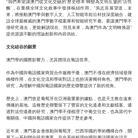
“我們希望讓澳門從文化交融的‘歷史標本’轉變為文明互鑒的‘活性
酶’，在重構全球文化敘事中發揮樞紐作用。”吳志良展望道，未
來，將推動澳門學與數字人文、人工智能等前沿科技深度融合，建
設全球最權威的澳門學數字檔案庫和智能研究平臺。要讓澳門學不
僅研究過去，更能解讀現在、預見未來，為澳門作為“文明轉換器”
提供源源不斷的理論創新和內容供給。
文化硅谷的願景
澳門學的國際影響力，尤其體現在葡語世界。
作為中國與葡語國家商貿合作服務平臺，澳門不僅在經濟領域發揮
橋樑作用，在文化交流和學術對話上也扮演著獨特角色。澳門學的
研究，為理解中國與葡語國家的歷史聯繫提供了新的視角。
歷史上，澳門曾是葡萄牙在亞洲最重要的據點，也是天主教在遠東
傳播的基地。這種歷史聯繫留下了豐富的文化遺產和文獻檔案。通
過對這些遺產的研究，澳門學不僅梳理了中葡交往史，也為當代中
葡關係、中國與葡語國家合作提供了歷史參考。
近年來，澳門基金會推動與葡萄牙、巴西等國的學術機構合作，開
展了一系列聯合研究專案，旨在系統梳理中國與葡語國家在語言、