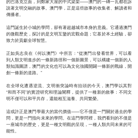
的巴洛克立面，到鄭家大屋的中式梁架——澳門的一磚一瓦都在訴
說著文明交融的故事。澳門學，正是這些故事的收集者、解讀者和
傳播者。
這門誕生於小城的學問，卻有著超越城市本身的意義。它通過澳門
的微觀歷史，探討的是文明互鑒的宏觀命題；它基於本土經驗，卻
致力於貢獻全球智慧。
正如吳志良在《何以澳門》中所言：“從澳門出發看世界，可以看
到人類文明進步的一條新路徑和一個新圖景，可以構建一個新的人
類知識圖譜，澳門的文化也可以為文化強國開闢一條新的戰線，開
創一條新的道路。”
在全球化遭遇逆流、文明衝突論時有抬頭的今天，澳門學以其對
“和而不同”的實證研究和理論闡釋，提供了一種新的敘事：不同文
明不僅可以和平共存，還能相互滋養、共同繁榮。
這或許正是澳門學最大的當代價值——它不僅是一門關於過去的學
問，更是一門指向未來的學問。在這門學問裡，我們看到的不僅是
一座城市的歷史，更是一種文明觀的呈現，一種人類共同未來的可
能性。