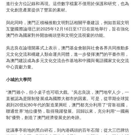
進行全方位記錄和再現。這些數字檔案不僅用於保護和研究，也為
文化創意產業提供了豐富的素材。
與此同時，澳門正積極推動文明對話相關平臺建設，例如首屆文明
互鑒國際論壇已於2025年12月16日至17日在當地舉行，旨在強化
澳門作為國家對外開放橋頭堡和文明交流視窗的功能。
吳志良在論壇開幕式上表示，澳門基金會願與社會各界共同推動多
元文化交流和構建人類命運共同體，進一步發揮澳門的平臺作用，
為澳門建設成為多元文化交流合作基地和中國與葡語國家文化交流
中心貢獻力量。
小城的大學問
“澳門雖小，但小桌子也可唱大戲。”吳志良說，澳門地窄人少，一
直被認為是限制發展成為國際大都市的因素。可是，從早期全球貿
易到20世紀80年代的製造業興旺，澳門都充分利用了“背靠祖國，
聯通世界”地位優勢，取得飛躍發展。回歸以來，充分利用“一國兩
制”優勢，創造了澳門經濟發展史的奇跡。
從議事亭前地的黑白碎石，到內港碼頭的百年石階；從大三巴牌坊