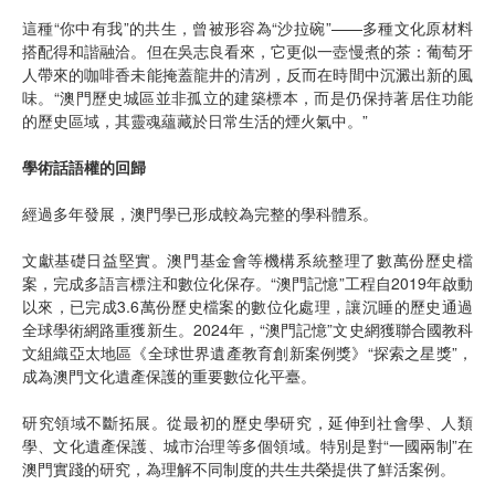
這種“你中有我”的共生，曾被形容為“沙拉碗”——多種文化原材料
搭配得和諧融洽。但在吳志良看來，它更似一壺慢煮的茶：葡萄牙
人帶來的咖啡香未能掩蓋龍井的清冽，反而在時間中沉澱出新的風
味。“澳門歷史城區並非孤立的建築標本，而是仍保持著居住功能
的歷史區域，其靈魂蘊藏於日常生活的煙火氣中。”
學術話語權的回歸
經過多年發展，澳門學已形成較為完整的學科體系。
文獻基礎日益堅實。澳門基金會等機構系統整理了數萬份歷史檔
案，完成多語言標注和數位化保存。“澳門記憶”工程自2019年啟動
以來，已完成3.6萬份歷史檔案的數位化處理，讓沉睡的歷史通過
全球學術網路重獲新生。2024年，“澳門記憶”文史網獲聯合國教科
文組織亞太地區《全球世界遺產教育創新案例獎》“探索之星獎”，
成為澳門文化遺產保護的重要數位化平臺。
研究領域不斷拓展。從最初的歷史學研究，延伸到社會學、人類
學、文化遺產保護、城市治理等多個領域。特別是對“一國兩制”在
澳門實踐的研究，為理解不同制度的共生共榮提供了鮮活案例。