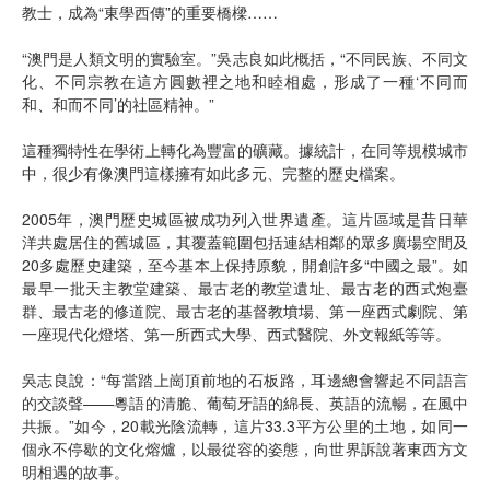
教士，成為“東學西傳”的重要橋樑……
“澳門是人類文明的實驗室。”吳志良如此概括，“不同民族、不同文
化、不同宗教在這方圓數裡之地和睦相處，形成了一種‘不同而
和、和而不同’的社區精神。”
這種獨特性在學術上轉化為豐富的礦藏。據統計，在同等規模城市
中，很少有像澳門這樣擁有如此多元、完整的歷史檔案。
2005年，澳門歷史城區被成功列入世界遺產。這片區域是昔日華
洋共處居住的舊城區，其覆蓋範圍包括連結相鄰的眾多廣場空間及
20多處歷史建築，至今基本上保持原貌，開創許多“中國之最”。如
最早一批天主教堂建築、最古老的教堂遺址、最古老的西式炮臺
群、最古老的修道院、最古老的基督教墳場、第一座西式劇院、第
一座現代化燈塔、第一所西式大學、西式醫院、外文報紙等等。
吳志良說：“每當踏上崗頂前地的石板路，耳邊總會響起不同語言
的交談聲——粵語的清脆、葡萄牙語的綿長、英語的流暢，在風中
共振。”如今，20載光陰流轉，這片33.3平方公里的土地，如同一
個永不停歇的文化熔爐，以最從容的姿態，向世界訴說著東西方文
明相遇的故事。