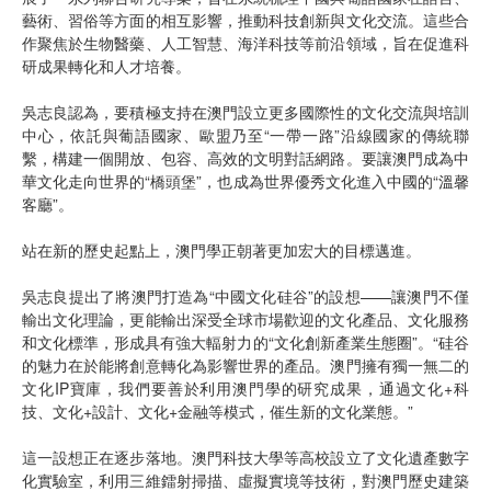
藝術、習俗等方面的相互影響，推動科技創新與文化交流。這些合
作聚焦於生物醫藥、人工智慧、海洋科技等前沿領域，旨在促進科
研成果轉化和人才培養。
吳志良認為，要積極支持在澳門設立更多國際性的文化交流與培訓
中心，依託與葡語國家、歐盟乃至“一帶一路”沿線國家的傳統聯
繫，構建一個開放、包容、高效的文明對話網路。要讓澳門成為中
華文化走向世界的“橋頭堡”，也成為世界優秀文化進入中國的“溫馨
客廳”。
站在新的歷史起點上，澳門學正朝著更加宏大的目標邁進。
吳志良提出了將澳門打造為“中國文化硅谷”的設想——讓澳門不僅
輸出文化理論，更能輸出深受全球市場歡迎的文化產品、文化服務
和文化標準，形成具有強大輻射力的“文化創新產業生態圈”。“硅谷
的魅力在於能將創意轉化為影響世界的產品。澳門擁有獨一無二的
文化IP寶庫，我們要善於利用澳門學的研究成果，通過文化+科
技、文化+設計、文化+金融等模式，催生新的文化業態。”
這一設想正在逐步落地。澳門科技大學等高校設立了文化遺產數字
化實驗室，利用三維鐳射掃描、虛擬實境等技術，對澳門歷史建築