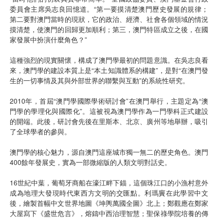
委員會主席吳志良回憶道。“第一要摸清楚澳門歷史發展的規律；
第二要對澳門當時的現狀，它的政治、經濟、社會各個領域的情況
摸清楚，使澳門的回歸更加順利；第三，澳門特區成立之後，在國
家發展中扮演什麼角色？”
這種強烈的現實關懷，構成了澳門學最初的問題意識。在吳志良看
來，澳門學的建設本質上是“本土知識體系的構建”，是對“在澳門發
生的一切事情及其與外部世界的聯繫與互動”的系統性研究。
2010年，首屆“澳門學國際學術研討會”在澳門舉行，主題定為“澳
門學的學理化與國際化”。這被視為澳門學作為一門學科正式建設
的開端。此後，研討會先後在里斯本、北京、廣州等地舉辦，吸引
了全球學者的參與。
澳門學的核心魅力，源自澳門這座城市獨一無二的歷史角色。澳門
400餘年發展史，實為一部微縮版的人類文明對話史。
16世紀中葉，葡萄牙商船在濠江畔下錨，這個珠江口的小漁村意外
成為地理大發現時代東西方文明的交匯點。利瑪竇在此學習中文
後，繪製首幅中文世界地圖《坤輿萬國全圖》北上；鄭觀應在鄭家
大屋寫下《盛世危言》，熔鑄中西治理智慧；聖保祿學院培養的傳