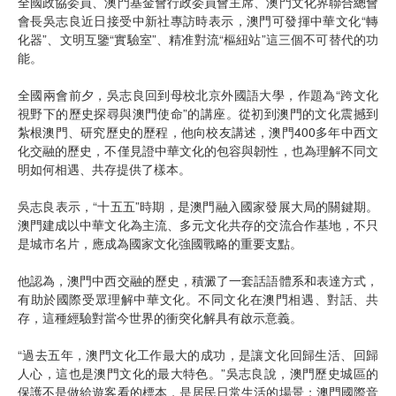
全國政協委員、澳門基金會行政委員會主席、澳門文化界聯合總會
會長吳志良近日接受中新社專訪時表示，澳門可發揮中華文化“轉
化器”、文明互鑒“實驗室”、精准對流“樞紐站”這三個不可替代的功
能。
全國兩會前夕，吳志良回到母校北京外國語大學，作題為“跨文化
視野下的歷史探尋與澳門使命”的講座。從初到澳門的文化震撼到
紮根澳門、研究歷史的歷程，他向校友講述，澳門400多年中西文
化交融的歷史，不僅見證中華文化的包容與韌性，也為理解不同文
明如何相遇、共存提供了樣本。
吳志良表示，“十五五”時期，是澳門融入國家發展大局的關鍵期。
澳門建成以中華文化為主流、多元文化共存的交流合作基地，不只
是城市名片，應成為國家文化強國戰略的重要支點。
他認為，澳門中西交融的歷史，積澱了一套話語體系和表達方式，
有助於國際受眾理解中華文化。不同文化在澳門相遇、對話、共
存，這種經驗對當今世界的衝突化解具有啟示意義。
“過去五年，澳門文化工作最大的成功，是讓文化回歸生活、回歸
人心，這也是澳門文化的最大特色。”吳志良說，澳門歷史城區的
保護不是做給遊客看的標本，是居民日常生活的場景；澳門國際音