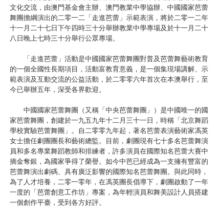
文化交流，由澳門基金會主辦、澳門教業中學協辦、中國國家芭蕾
舞團擔綱演出的二零一二「走進芭蕾」示範表演，將於二零一二年
十一月二十七日下午四時三十分舉辦教業中學專場及於十一月二十
八日晚上七時三十分舉行公眾專場。
「走進芭蕾」活動是中國國家芭蕾舞團對普及芭蕾舞藝術教育
的一個全國性長期項目，活動富教育意義，是一個集現場講解、示
範表演及互動交流的公益活動，於二零零六年首次在本澳舉行，至
今已舉辦五年，深受各界歡迎。
中國國家芭蕾舞團（又稱「中央芭蕾舞團」）是中國唯一的國
家芭蕾舞團，創建於一九五九年十二月三十一日，時稱「北京舞蹈
學校實驗芭蕾舞團」。自二零零九年起，著名芭蕾表演藝術家馮英
女士擔任劇團團長和藝術總監。目前，劇團現有七十多名芭蕾舞演
員和多名專業舞蹈教師和排練者，許多演員在國際知名芭蕾大賽中
摘金奪銀，為國家爭得了榮譽。如今中芭已經成為一支擁有豐富的
芭蕾舞演出劇碼、具有廣泛影響的國際知名芭蕾舞團。與此同時，
為了人才培養，二零一零年，在馮英團長倡導下，劇團啟動了一年
一度的「芭蕾創意工作坊」專案，為年輕演員和舞美設計人員搭建
一個創作平臺，受到各方好評。