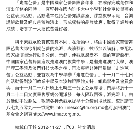
「走進芭蕾」是中國國家芭蕾舞團多年來，在確保完成創作和
演出任務的同時，一直堅持在國內許多大中小學和社會單位舉辦的
公益表演活動。活動通常包括芭蕾知識講座、課堂教學示範、音樂
講解欣賞及經典芭蕾舞演出，形成獨特的品牌效應，取得了輝煌的
成績，培養了一大批芭蕾愛好者。
與平素觀眾欣賞芭蕾舞不同，在活動中，將由中國國家芭蕾舞
團芭蕾大師徐剛就芭蕾的流派、表演藝術、技巧加以講解，並配以
國家級演員進行動作分解、示範，使觀眾感受不一樣的芭蕾藝術。
中國國家芭蕾舞團這次走進澳門教業中學，是繼走進澳門大學、澳
門理工學院及澳門科技大學之後，再次專程赴澳門舉辦「走進芭
蕾」公益活動，並首次為中學舉辦「走進芭蕾」。十一月二十七日
的活動得到澳門教業中學及本澳舞蹈團體支持，組織學生及會員參
與，而十一月二十八日晚上七時三十分之公眾專場，門票將於十一
月二十二日於廣星售票網公開派發，每人限取兩張，派完即止。由
於活動不設劃位，敬請各持票觀眾提早十分鐘到場就座。查詢請電
八七九五零九一一或電郵 info_unesco@fm.org.mo也可參閱澳門
基金會之網頁http://www.fmac.org.mo。
轉載自正報 2012-11-27 , P03 , 社文消息