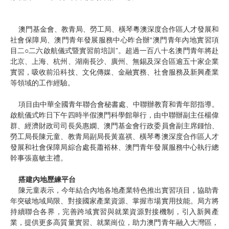
澳門基金會、教青局、勞工局、橫琴粵澳深度合作區人才發展和
社會保障局、澳門青年發展服務中心昨合辦“澳門青年內地實習項
目二○二六啟航儀式暨實習前培訓”。超過一百八十名澳門青年將赴
北京、上海、杭州、湖南長沙、廣州、無錫及深合區逾五十家企業
實習，吸收前沿科技、文化傳媒、金融實務、社會服務及新興產業
等領域的工作經驗。
項目由中華全國青年聯合會秘書處、中聯辦教育和青年部指導。
啟航儀式昨日下午四時半假澳門科學館舉行，由中聯辦副主任楊偉
群、經濟財政司司長吳惠嫻、澳門基金會行政委員會副主席鍾怡、
勞工局長陳元童、教青局副局長黃嘉祺、橫琴粵澳深度合作區人才
發展和社會保障局綜合處長蕭裕林、澳門青年發展服務中心執行總
幹事張嘉敏主禮。
搭建內地歷練平台
陳元童表示，今年結合內地各地產業特色推出實習項目，協助青
年突破地域局限、對接國家產業資源、掌握市場實用技能。局方將
持續聯合各界，完善跨域實習與就業資源對接機制，引入新興產
業，提供更多高質量實習、就業崗位，助力澳門青年融入大灣區，