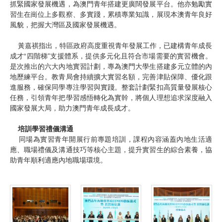
抓緊國家發展機遇，為澳門青年搭建更廣闊發展平台。他亦勉勵實
習生在崗位上多觀察、多實踐，累積專業知識，展現本澳青年良好
風貌，把握大灣區及國家發展機遇。
黃嘉祺指出，特區政府高度重視青年發展工作，已建構青年成長
成才“四階梯”支援體系，提供多元化且符合市場需要的實習機會。
是次推出的六大內地實習計劃，專為澳門大學生搭建多元立體的內
地歷練平台。教青局會持續擴大實習名額，完善津貼保障、優化跟
進服務，確保同學專注學習與實踐。整套計劃緊扣高質量發展核心
任務，引領青年把學習感悟轉化為實幹，將個人理想追求深度融入
國家發展大局，助力澳門青年成長成才。
培訓學習禮儀溝通
同場為實習青年開展行前專題培訓，課程內容涵蓋內地生活適
應、職場禮儀及溝通技巧等核心主題，提升實習生的綜合素養，協
助青年順利適應內地職場環境。