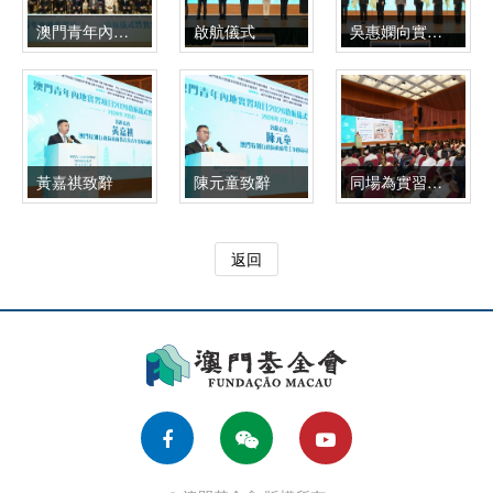
澳門青年內地實習項目啟航
啟航儀式
吳惠嫻向實習計劃學生代表授旗
黃嘉祺致辭
陳元童致辭
同場為實習青年開展行前專題培訓
返回