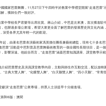
國家芭蕾舞團，11月27日下午四時半於教業中學禮堂開展“走進芭蕾”
講解，獲師生們一致好評。
中學校長尹君樂等出席欣賞。蔣山介紹，中芭是次來澳，首次獲進駐中
演，也辦過多場公衆場，希望大衆更全面了解芭蕾的發展歷史與文化內涵
今，深受各界尤其年輕一代的歡迎。
起，由著名芭蕾表演藝術家馮英擔任團長兼藝術總監，現有七十多名芭
進芭蕾”活動是中芭對普及芭蕾舞藝術教育的一個全國性長期項目，是一
，影響深遠。他綜合而言，“走進芭蕾”涵蓋芭蕾知識講座、課堂教學示
介紹芭蕾歷史及演員課堂教學內容，主動與師生作互動交流，配以放映
“古典大雙人舞”、“化蝶雙人舞”、“白天鵝雙人舞”、“四小天鵝”、“常青指
獻演“走進芭蕾”公衆專場，持票人士須提早十分鐘進場。
第B06版：澳聞