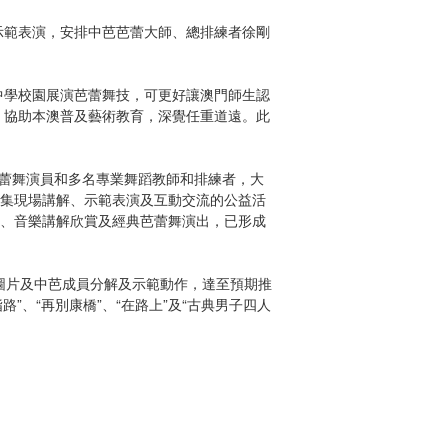
示範表演，安排中芭芭蕾大師、總排練者徐剛
學校園展演芭蕾舞技，可更好讓澳門師生認
，協助本澳普及藝術教育，深覺任重道遠。此
蕾舞演員和多名專業舞蹈教師和排練者，大
個集現場講解、示範表演及互動交流的公益活
範、音樂講解欣賞及經典芭蕾舞演出，已形成
圖片及中芭成員分解及示範動作，達至預期推
路”、“再別康橋”、“在路上”及“古典男子四人