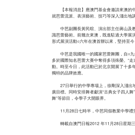
【本報消息】應澳門基金會邀請來澳的中國
就芭蕾流派、表演藝術、技巧等深入淺出地
中芭副團長黃民暄、演出部主任蔣山及教業
識芭蕾藝術。前幾次來澳，既進駐過大學展
形式展演活動○六年在澳首辦以來，堅持至
中芭是我國唯一的國家芭蕾舞團，自○九年
多於國際知名芭蕾大賽中奪得多項殊榮。“走
動。時至今日，此活動已於北京開展了十多年
獨特的品牌效應。
27日舉行的中學專場上，徐剛深入淺出地
廣目標。同時安排舞者獻演“古典女子四人舞”、
舞”等節目，令學子大開眼界。
11月28日七時半，中芭同假教業中學禮堂
轉載自澳門日報2012 年11月28日星期三