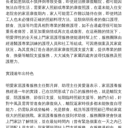
長者如患病或不慎摔倒導致受傷，即使經治療康復離院，都可能因
無法自理生活，需要家人照顧或專業的康復照護，在還未能入住安
老院舍的家居康復期內，家人可能需工作難以隨侍在側，即使聘請
工人也未必懂得正確的照顧料理方法。這類病弱長者的傷口護理、
餵食、洗澡等均需具相對專業的醫療護理，如不合適處理很可能加
重長者痛苦，甚至加重病情或再次造成傷害。在這兩難的情況下，
明愛彈性的全天候上門家居護理服務便能適時幫上忙，服務團隊由
經過醫護專業訓練的護理人員和社工等組成。可因應個案及其家庭
狀況，為其度身訂造合適的居家康復照護支援方案，提供專業的餵
食、換藥等離院支援服務，大大減免了家屬四處奔波尋找服務及照
護壓力。
實踐逾年出特色
明愛家居護養服務主任鄭月嬋、助理主任黃愛蓮表示，家居護養服
務經過一年的實踐，已在坊間形成了自己的服務特色，就是離院支
援、陪護服務、節假日支援、短期臨時照顧支援等。她們介紹，針
對中風及需胃管進食的康復病人，離院返家時很多都未能恢復自理
能力，仍需臥床或坐輪椅，光是餵食、梳洗等護理照顧已帶給家庭
很大的照顧挑戰。家居護養服務在接到求助後，服務團隊便會快速
上門家訪了解情況，並在最短時間內（曾有緊急個案在一天之內已
可調配人員支援）與家屬協調好上門支援服務。在服務過程中，服