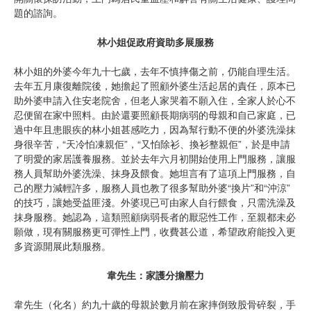
題的諮詢。
林小姐促政府資助多展服務
林小姐的外婆今年九十七歲，去年不慎摔傷之前，仍能自理生活。
去年五月康復離院後，她擔起了照顧外婆生活起居的責任，原本已
助外婆申請入住安老院舍，但老人家哭着不願入住，全家人於心不
忍便留在家中照料。由於還要照顧長期病弱的母親和自己家庭，已
過中年且患眼疾的林小姐甚感吃力，因為幫行動不便的外婆洗澡抹
身很辛苦，“天冷怕凍親佢”，“又怕除衫、換衫整親佢”，於是申請
了明愛的家居護養服務。並於去年六月初開始使用上門服務，讓服
務人員幫助外婆洗澡、抹身及餵食。她坦言有了這項上門服務，自
己的壓力減輕許多，服務人員也教了很多幫助外婆“換片”和“沖涼”
的技巧，讓她受益匪淺。外婆現已可由家人自行餵食，只需洗澡及
抹身服務。她認為，這類照顧病弱長者的厭惡性工作，至親都未必
願做，現有關服務更可彈性上門，收費甚公道，希望政府能投入更
多資源開展此類服務。
韋先生：家護分擔壓力
韋先生（化名）約九十歲的母親於數月前在家摔倒致股骨碎裂，手