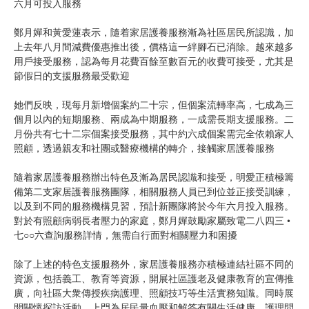
六月可投入服務
鄭月嬋和黃愛蓮表示，隨着家居護養服務漸為社區居民所認識，加
上去年八月間減費優惠推出後，價格這一絆腳石已消除。越來越多
用戶接受服務，認為每月花費百餘至數百元的收費可接受，尤其是
節假日的支援服務最受歡迎
她們反映，現每月新增個案約二十宗，但個案流轉率高，七成為三
個月以內的短期服務、兩成為中期服務，一成需長期支援服務。二
月份共有七十二宗個案接受服務，其中約六成個案需完全依賴家人
照顧，透過親友和社團或醫療機構的轉介，接觸家居護養服務
隨着家居護養服務辦出特色及漸為居民認識和接受，明愛正積極籌
備第二支家居護養服務團隊，相關服務人員已到位並正接受訓練，
以及到不同的服務機構見習，預計新團隊將於今年六月投入服務。
對於有照顧病弱長者壓力的家庭，鄭月嬋鼓勵家屬致電二八四三 •
七○○六查詢服務詳情，無需自行面對相關壓力和困擾
除了上述的特色支援服務外，家居護養服務亦積極連結社區不同的
資源，包括義工、教育等資源，開展社區護老及健康教育的宣傳推
廣，向社區大衆傳授疾病護理、照顧技巧等生活實務知識。同時展
開關懷探訪活動，上門為居民量血壓和解答有關生活健康、護理問