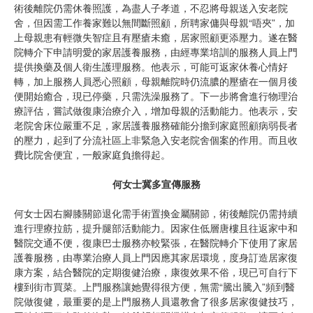
術後離院仍需休養照護，為盡人子孝道，不忍將母親送入安老院
舍，但因需工作養家難以無間斷照顧，所聘家傭與母親“唔夾”，加
上母親患有輕微失智症且有壓瘡未癒，居家照顧更添壓力。遂在醫
院轉介下申請明愛的家居護養服務，由經專業培訓的服務人員上門
提供換藥及個人衛生護理服務。他表示，可能可返家休養心情好
轉，加上服務人員悉心照顧，母親離院時仍流膿的壓瘡在一個月後
便開始癒合，現已停藥，只需洗澡服務了。下一步將會進行物理治
療評估，嘗試做復康治療介入，增加母親的活動能力。他表示，安
老院舍床位嚴重不足，家居護養服務確能分擔到家庭照顧病弱長者
的壓力，起到了分流社區上非緊急入安老院舍個案的作用。而且收
費比院舍便宜，一般家庭負擔得起。
何女士冀多宣傳服務
何女士因右腳膝關節退化需手術置換金屬關節，術後離院仍需持續
進行理療拉筋，提升腿部活動能力。因家住低層唐樓且往返家中和
醫院交通不便，復康巴士服務亦較緊張，在醫院轉介下使用了家居
護養服務，由專業治療人員上門因應其家居環境，度身訂造居家復
康方案，結合醫院的定期復健治療，康復效果不俗，現已可自行下
樓到街市買菜。上門服務讓她覺得很方便，無需“騰出騰入”頻到醫
院做復健，最重要的是上門服務人員還教會了很多居家復健技巧，