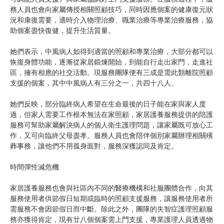
務人員也會向家屬傳授相關照顧技巧，同時因應個案的健康復元狀
況和康復需要，適時介入物理治療、職業治療等專業治療服務，協
助個案盡快復健，提升生活質量。
她們表示，中風病人如得到適當的照顧和專業治療，大部分都可以
恢復身體功能，逐漸從家居鍛煉開始，到能自行走出家門，走進社
區，擁有相應的社交活動。現服務團隊便有三成是需此類離院照顧
支援的個案，其中中風病人有三分之一，共四十八人。
她們反映，部分臨終病人希望在生命最後的日子能在家與家人度
過，但家人需要工作根本無法在家照顧，家居護養服務提供的陪護
服務可幫助家屬解決病人的個人衛生護理問題，讓家屬既可放心工
作，又可向臨終父母盡孝。服務人員也會陪伴個別家屬辦理相關殯
葬事務，讓他們不用孤身面對，服務深獲認同及肯定。
時間彈性減危機
家居護養服務也會與社區內不同的醫療機構和社服團體合作，向其
服務使用者供節假日短期或臨時的照顧支援服務，讓服務使用者所
需服務不會因節假日而中斷。除此之外，團隊的失智症護理照顧服
務亦獲得肯定，現有廿八個個案需上門支援，專業護理人員透過物