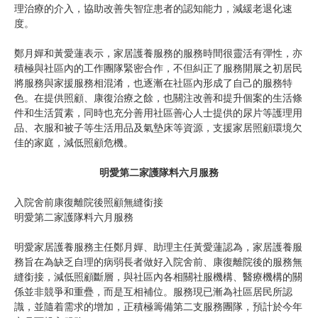
理治療的介入，協助改善失智症患者的認知能力，減緩老退化速
度。
鄭月嬋和黃愛蓮表示，家居護養服務的服務時間很靈活有彈性，亦
積極與社區內的工作團隊緊密合作，不但糾正了服務開展之初居民
將服務與家援服務相混淆，也逐漸在社區內形成了自己的服務特
色。在提供照顧、康復治療之餘，也關注改善和提升個案的生活條
件和生活質素，同時也充分善用社區善心人士提供的尿片等護理用
品、衣服和被子等生活用品及氣墊床等資源，支援家居照顧環境欠
佳的家庭，減低照顧危機。
明愛第二家護隊料六月服務
入院舍前康復離院後照顧無縫銜接
明愛第二家護隊料六月服務
明愛家居護養服務主任鄭月嬋、助理主任黃愛蓮認為，家居護養服
務旨在為缺乏自理的病弱長者做好入院舍前、康復離院後的服務無
縫銜接，減低照顧斷層，與社區內各相關社服機構、醫療機構的關
係並非競爭和重疊，而是互相補位。服務現已漸為社區居民所認
識，並隨着需求的增加，正積極籌備第二支服務團隊，預計於今年