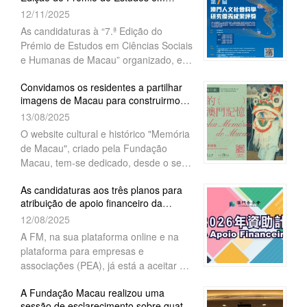
Ciências Sociais e Humanas de Ma...
12/11/2025
série de bolsas de estudo “Uma Faixa,
Uma Rota”, no ano de 2026. As
As candidaturas à “7.ª Edição do
candidaturas decorrem entre 9 a 27 de
Prémio de Estudos em Ciências Sociais
Março de 2026.
e Humanas de Macau” organizado, em
conjunto, pela Fundação Macau e a
Convidamos os residentes a partilhar
Social Sciences in China Press,
imagens de Macau para construirmos
encontram-se abertas a partir desta
juntos uma memória
13/08/2025
data até 30 de Dezembro de 2025.
cultural">"Memória de Macau" lança
O website cultural e histórico "Memória
Programa de recolha de imagens a
de Macau", criado pela Fundação
longo prazo " Minha Memória de
Macau, tem-se dedicado, desde o seu
Macau"
lançamento, a estabelecer uma
...
As candidaturas aos três planos para
plataforma de colaboração intersetorial
atribuição de apoio financeiro da
e multicanal, trabalhando com escolas,
Fundação Macau para o ano 202...
12/08/2025
A FM, na sua plataforma online e na
plataforma para empresas e
associações (PEA), já está a aceitar as
candidaturas para atribuição de apoio
A Fundação Macau realizou uma
financeiro aos três planos -“Projectos
sessão de esclarecimento sobre quatro