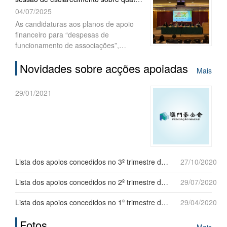
académicos”, “Actividades
planos de apoio financeiro
04/07/2025
comunitárias” e “Intercâmbios”, sendo
que as mesmas terminam a 15 de
As candidaturas aos planos de apoio
Agosto de 2025, às 17h30.
financeiro para “despesas de
funcionamento de associações”,
“projectos académicos”, “actividades
Novidades sobre acções apoiadas
comunitárias” e “intercâmbios” (1.ª
Mais
fase), para o ano de 2026, decorrerão,
sucessivamente, a partir do próximo
29/01/2021
dia 7 de Julho. A Fundação Macau
(FM) realizou, no dia 4 de Julho, uma
sessão de esclarecimento sobre o
procedimento para instrução do
processo de candidatura para o ano de
2026, contando com a participação de
Lista dos apoios concedidos no 3º trimestre de 2020
27/10/2020
mais de xxx representantes de
associações interessadas.
Lista dos apoios concedidos no 2º trimestre de 2020
29/07/2020
Lista dos apoios concedidos no 1º trimestre de 2020
29/04/2020
Fotos
Mais