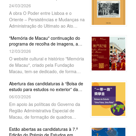
"Colecção Estudos de Ma...
de funcionamento de associações”,
24/03/2026
fase poderão submeter pedidos
“projectos académicos”, “intercâmbios”
relativos a actividades a realizar entre
A obra O Poder entre Lisboa e o
e “actividades comunitárias”, no ano de
os meses de Setembro e Dezembro de
Oriente – Persistências e Mudanças na
2027. As candidaturas ao apoio
2026.
Administração do Ultimato ao Ato
financeiro para despesas de
Colonial, da autoria de Célia Reis, foi
funcionamento de associações têm
"Memória de Macau" continuação do
recentemente publicada no âmbito da
início a partir do próximo dia 15 de
programa de recolha de imagens, a
colecção "Estudos de Macau". Uma
Junho,
longo prazo, sobre o tema " Minh...
12/03/2026
coedição da Fundação Macau e do
Centro Científico e Cultural de Macau,
O website cultural e histórico "Memória
I.P., o livro aborda a evolução e as
de Macau", criado pela Fundação
práticas dos sistemas administrativos
Macau, tem-se dedicado, de forma
em três territórios
persistente, à recolha e preservação de
Abertura das candidaturas à “Bolsa de
material histórico e cultural relacionado
estudo para estudos no exterior” da
com Macau. Para engrandecer, ainda
série de bolsas de estudo ...
06/03/2026
mais, os conteúdos da plataforma, o
website lançará uma vez mais, em
Em apoio às políticas do Governo da
2026, o Programa de
Região Administrativa Especial de
Macau, de formação de quadros
qualificados, a Fundação Macau vai
Estão abertas as candidaturas à 7.ª
continuar a atribuir 20 “bolsas de
Edição do Prémio de Estudos em
estudo para estudos no exterior”, da