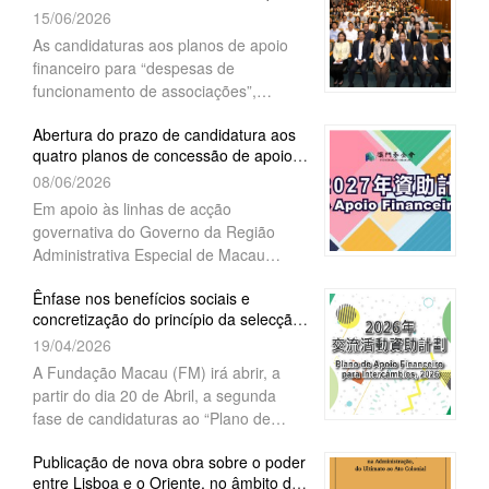
planos de apoio financeiro
culturais únicas de Macau, salientando
15/06/2026
“Intercâmbios” (1ª fase) e “Actividades
a importância de manter uma relação
comunitárias”, sendo que as mesmas
As candidaturas aos planos de apoio
de cooperação económica, comercial e
terminam a 24 de Julho de 2026,
financeiro para “despesas de
cultural entre Macau e os países de
funcionamento de associações”,
língua portuguesa. Disse, ainda, que
“projectos académicos”, “intercâmbios”
tinha como expectativa que o encontro
Abertura do prazo de candidatura aos
(1.ª fase) e “actividades comunitárias”
pudesse ajudar a estreitar e aprofundar
quatro planos de concessão de apoio
para o ano de 2027, decorrerão, a
a cooperação entre Macau e os países
financeiro, da Fundação Mac...
08/06/2026
partir do próximo dia 15 de Junho. A
de língua portuguesa nas áreas
Fundação Macau (FM),
Em apoio às linhas de acção
académica e cultural.
governativa do Governo da Região
Administrativa Especial de Macau
(RAEM), no sentido de promover a sua
Ênfase nos benefícios sociais e
integração na conjuntura nacional,
concretização do princípio da selecção
estimular o desenvolvimento da
por mérito Fundação Macau abr...
19/04/2026
sociedade, melhorar o bem-estar dos
cidadãos e preservar as características
A Fundação Macau (FM) irá abrir, a
comunitárias da RAEM, a Fundação
partir do dia 20 de Abril, a segunda
Macau (FM) deliberou pela
fase de candidaturas ao “Plano de
continuidade dos quatro planos de
Apoio Financeiro para Intercâmbios,
concessão de apoio financeiro,
Publicação de nova obra sobre o poder
2026”. As associações que não tenham
entre Lisboa e o Oriente, no âmbito da
nomeadamente, para apoiar “despesas
apresentado candidaturas na primeira