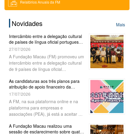
Relatórios Anuais da FM
Download
Novidades
Mais
Solicitação de Bilhetes de Entrada
Intercâmbio entre a delegação cultural
de países de língua oficial portuguesa
Recrutamento
e académicos de Macau
27/07/2026
A Fundação Macau (FM) promoveu um
intercâmbio entre a delegação cultural
de 9 países de língua oficial
portuguesa. Durante o encontro, o
As candidaturas aos três planos para
Presidente do Conselho de
atribuição de apoio financeiro da
Administração da FM, Wu Zhiliang, fez
Fundação Macau para o ano 202...
17/07/2026
uma apresentação dos êxitos socio-
económicos alcançados após o retorno
A FM, na sua plataforma online e na
de Macau à Pátria, tendo sempre por
plataforma para empresas e
base o princípio “Um País, Dois
associações (PEA), já está a aceitar as
Sistemas”, bem como de acordo com
candidaturas para atribuição de apoio
os resultados resultantes da
A Fundação Macau realizou uma
financeiro de 2027 aos três planos
sessão de esclarecimento sobre quatro
preservação das características
-“Projectos académicos”,