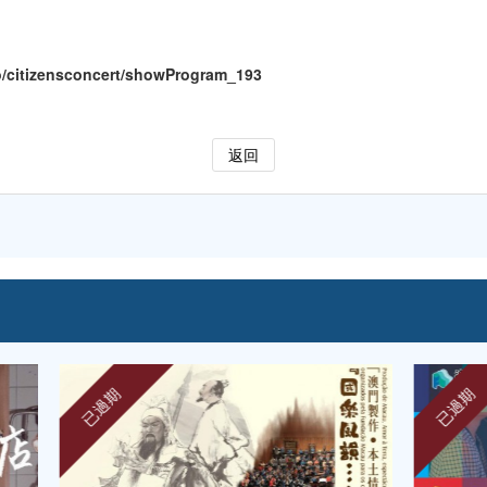
o/citizensconcert/showProgram_19
3
返回
已過期
已過