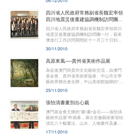
06/12/2010
認識、觀摩和學習的機會，促進兩地藝術
交流及增進友誼。
四川省人民政府常務副省長魏宏率領
四川地震災後重建協調機制訪問團來
訪本會
四川省人民政府常務副省長魏宏率領四川
地震災後重建協調機制訪問團一行，藉來
澳進行工作訪問期間於十一月三十日到訪
澳門基金會，受到行政委員會主席吳志
30/11/2010
良、委員林金城、何桂鈴、黎振強等熱情
接待。
高原來風──貴州省美術作品展
​為促進澳門與貴州文化藝術交流，由澳門
基金會、貴州省美術家協會、中山市文學
藝術界聯合會合辦，中山美術館協辦的“高
原來風──貴州省美術作品展覽”，將於
25/11/2010
2010年12月14日(星期二)下午六時正假澳
門林則徐紀念館展覽廳舉行開幕典禮，歡
張怡清書畫別出心裁
迎各界人士光臨指導。
澳門基金會主辦的“書•畫•金石——張怡清
藝術作品展”昨揭幕，展出安徽藝術家張怡
清近八十幅書法、山水、人物畫作及篆刻
作品，讓澳門觀衆欣賞到別出心裁的板橋
17/11/2010
書法，以及蕭疏寂冷之美的山水畫作。