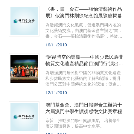
《書．畫．金石――張怡清藝術作品
展》假澳門林則徐紀念館展覽廳揭幕
為活躍澳門文化氣氛，促進澳門與內地的
文化藝術交流，由澳門基金會主辦之“書．
畫．金石――張怡清藝術作品展”，將於本
月16日(星期二)下午六時正，在澳門林則徐
16/11/2010
紀念館展覽廳揭幕。
“穿越時空的樂韻——中國少數民族非
物質文化遺產精品節目澳門行”演出精
彩圓滿結束
為增強澳門居民對中國的非物質文化遺產
和少數民族文化藝術的了解和認識；提升
澳門公眾對中國傳統文化的認知；促進澳
門地區參與中國非物質文化遺產項目的保
12/11/2010
護和開發。
澳門基金會、澳門日報聯合主辦第十
六屆澳門中學生讀後感徵文比賽章程
宗旨：推動澳門學生閱讀風氣，培養學生
廣泛閱讀興趣，提高中文水平。