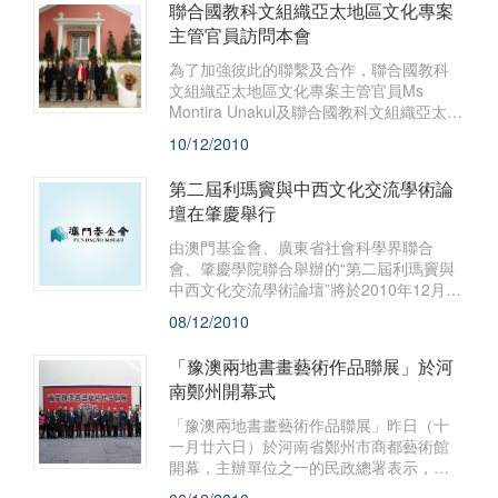
聯合國教科文組織亞太地區文化專案
主管官員訪問本會
為了加強彼此的聯繫及合作，聯合國教科
文組織亞太地區文化專案主管官員Ms
Montira Unakul及聯合國教科文組織亞太地
區文化遺產保護獎榮譽顧問周進博士日前
10/12/2010
訪問澳門基金會，與行政委員會主席吳志
良會面，雙方就聯合國教科文組織亞太地
第二屆利瑪竇與中西文化交流學術論
區文化遺產保護的合作議題進行討論。
壇在肇慶舉行
由澳門基金會、廣東省社會科學界聯合
會、肇慶學院聯合舉辦的“第二屆利瑪竇與
中西文化交流學術論壇”將於2010年12月10
日至11日在廣東省肇慶市舉行。
08/12/2010
「豫澳兩地書畫藝術作品聯展」於河
南鄭州開幕式
「豫澳兩地書畫藝術作品聯展」昨日（十
一月廿六日）於河南省鄭州市商都藝術館
開幕，主辦單位之一的民政總署表示，透
過兩地藝術家的作品聯展，有助增加相互