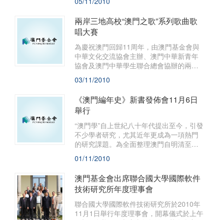
05/11/2010
兩岸三地高校“澳門之歌”系列歌曲歌
唱大賽
為慶祝澳門回歸11周年，由澳門基金會與
中華文化交流協會主辦、澳門中華新青年
協會及澳門中華學生聯合總會協辦的兩岸
三地高校“澳門之歌”系列歌曲歌唱大賽將於
03/11/2010
10月至12月舉行。
《澳門編年史》新書發佈會11月6日
舉行
“澳門學”自上世紀八十年代提出至今，引發
不少學者研究，尤其近年更成為一項熱門
的研究課題。為全面整理澳門自明清至民
國長達450年的歷史資料，由澳門基金會資
01/11/2010
助並策劃，吳志良、湯開建、金國平主編
的六卷本《澳門編年史》經已由廣東人民
澳門基金會出席聯合國大學國際軟件
出版社出版。
技術研究所年度理事會
聯合國大學國際軟件技術研究所於2010年
11月1日舉行年度理事會，開幕儀式於上午