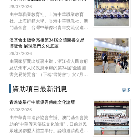
式
28/07/2026
澳門特別行政區聯絡辦公室宣傳文體部、
經濟部和澳門基金會作為澳門協辦單位，
由中華職業教育社、上海中華職業教育
一共組織了45位澳門代表前往內蒙古自
社、上海師範大學、香港中華職教社、澳
治區出席活動。
門基金會、台灣中華傑出青年交流促進會
共同主辦，上海師範大學教育學院與聯合
澳基會出版物亮相第34屆全國圖書交易
國教科文組織教師教育中心協辦之“青年
博覽會 展現澳門文化底蘊
匯‧文化緣‧中華情——第十五屆台灣青年
28/07/2026
研習營暨2026青年研習營”開營儀式於
2026年7月28日上午在上海聯合國教科文
由國家新聞出版署主辦，浙江省人民政府
組織教師教育中心舉行。來自台灣、香
及杭州巿人民政府承辦的第34屆“全國圖
港、澳門29所院校的60多名師生，和上
書交易博覽會” （下稱“書博會”）於7月
海師範大學的志願者共聚申城，一同開啟
24日至27日在浙江杭州國際博覽中心順
為期七天的文化交流與研習體驗之旅。
資助項目最新消息
利舉行。澳門基金會作為澳門出版界代表
更多
再度參展，攜近年出版的多領域精品圖書
亮相，向內地及各地讀者展現澳門豐富的
青進協舉行中華優秀傳統文化論壇
出版成果與文化底蘊。
07/08/2026
由中華青年進步協會主辦、澳門基金會贊
助的“中華優秀傳統文化論壇”，日前於民
眾建澳聯盟大禮堂舉行。論壇邀請蔡通中
醫擔任主講嘉賓，以“中醫文化傳承與創