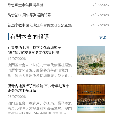
新發展”為題，吸引六十名來自台灣地區
綠悠瘋堂市集圓滿舉辦
07/08/2026
及澳門本地青年踴躍參與，現場互動熱
烈。
街坊節30周年系列活動開幕
24/07/2026
首屆宗教中國化濠江峰會促文明交流互鑑
24/07/2026
有關本會的報導
更多
在青春的土壤，種下文化永續種子
“澳門記憶”校園歷史文化培訓計劃
15/07/2026
澳門基金會自上世紀九十年代積極梳理澳
門歷史文化資源，凝聚各方學術研究力
量，透過大量出版及持續推廣，使文化保
育從學術議題走進大眾視野，深化大眾對
澳青內地實習項目啟航 百八青年赴五十
文化保育的關注。
企業累積工作經驗
06/07/2026
澳門基金會、教青局、勞工局、橫琴粵澳
深度合作區人才發展和社會保障局、澳門
青年發展服務中心昨合辦“澳門青年內地