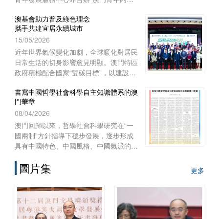
實習項目二○二六啟航儀式暨實習前培
澳基會助力普及綠色理念
訓”。
攜手共建宜居永續城市
15/05/2026
近年世界氣候變化加劇，全球暖化對居民
日常生活的切身影響愈見明顯。澳門特區
政府積極配合國家“雙碳目標”，以建設宜
居智慧綠色澳門作為施政重點之一，制訂
書寫中國哲學社會科學自主知識體系的澳
《澳門長期減碳策略》和《澳門環境保護
門華章
規劃》，謀劃可持續發展藍圖，
08/04/2026
澳門回歸以來，哲學社會科學研究在“一
國兩制”方針指導下穩步發展，逐步形成
具有中國特色、中國風格、中國氣派的自
主知識體系。自習近平總書記2016年在
圖片集
哲學社會科學工作座談會上發表重要講
更多
話、中共中央辦公廳2022年印發《國家
“十四五”時期哲學社會科學發展規劃》以
來，澳門的高等院校、澳門基金會和學術
團體作為知識產出、傳播和實踐的主體，
在構建哲學社會科學自主知識體系的征程