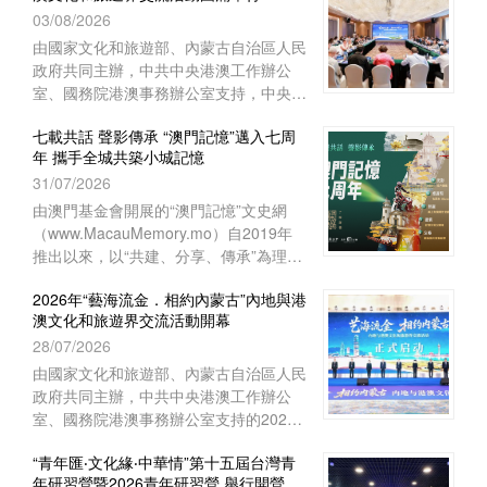
03/08/2026
上海崇明如山酒店舉行閉營儀式。上海中
華職業教育社常務副主任、市政府參事胡
由國家文化和旅遊部、內蒙古自治區人民
衛出席儀式並致辭。上海市崇明區海外聯
政府共同主辦，中共中央港澳工作辦公
誼會副會長林豔華、台灣中華傑出青年交
室、國務院港澳事務辦公室支持，中央人
流促進會理事長陳長風、上海崇明中華職
民政府駐澳門特別行政區聯絡辦公室宣傳
業教育社主任施志琴、上海中華職業技術
七載共話 聲影傳承 “澳門記憶”邁入七周
文體部、經濟部和澳門基金會等單位協辦
年 攜手全城共築小城記憶
學院執行理事蔡奚芳等近100人出席活
的2026年“藝海流金‧相約內蒙古”內地與
動。
31/07/2026
港澳文化和旅遊界交流活動，已於7月27
日至8月1日圓滿舉行。澳門組織了45位
由澳門基金會開展的“澳門記憶”文史網
文旅界代表赴內蒙古自治區參與活動，與
（www.MacauMemory.mo）自2019年
來自內地及香港的文旅界代表、專家學者
推出以來，以“共建、分享、傳承”為理
等共150多人齊聚內蒙古，共譜文旅合作
念，透過文字、圖片、聲音及影像，系統
新篇。
2026年“藝海流金．相約內蒙古”內地與港
梳理並活化澳門珍貴的歷史文化資源，建
澳文化和旅遊界交流活動開幕
構起承載小城歷史的大型文化資料庫。
28/07/2026
“澳門記憶”即將踏入開站七周年，特以
“七載共話 聲影傳承”為主題，陸續推出一
由國家文化和旅遊部、內蒙古自治區人民
系列涵蓋線上和線下的多元活動，誠邀市
政府共同主辦，中共中央港澳工作辦公
民大眾共同參與，用不同視角與媒介，共
室、國務院港澳事務辦公室支持的2026
同編織與傳承屬於這座小城的集體記憶。
年“藝海流金．相約內蒙古”內地與港澳文
“青年匯‧文化緣‧中華情”第十五屆台灣青
化和旅遊界交流活動於7月28日在內蒙古
年研習營暨2026青年研習營 舉行開營儀
自治區鄂爾多斯市開幕。中央人民政府駐