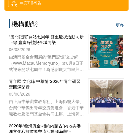
年度工作報告
借用場地
機構動態
更多
下載區
“澳門記憶”開站七周年 雙重慶祝活動同步
上線 豐富好禮與全城同樂
索取門票
06/08/2026
由澳門基金會開展的“澳門記憶”文史網
（www.MacauMemory.mo）於8月6日正
招聘消息
式迎來開站七周年！為感謝廣大市民與讀
者多年來的相伴與支持，“澳門記憶”於生
青年匯 文化緣 中華情”2026年青年研習
日這天起，隆重推出兩項互動慶祝活動
營圓滿閉營
──Facebook 官方專頁“七周年
03/08/2026
Giveaway”互動遊戲以及“澳門離島知多
少”線上問答遊戲，以豐富好禮與全城同
由上海中華職業教育社、上海師範大學、
樂！
台灣中華傑出青年交流促進會、香港中華
職教社及澳門基金會共同主辦、上海師範
大學教育學院與聯合國教育科學文化組織
2026年“藝海流金‧相約內蒙古”內地與港
教師教育中心協辦的“青年匯 文化緣 中華
澳文化和旅遊界交流活動圓滿舉行
情”2026年青年研習營已於8月1日下午在